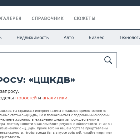
ГАЛЕРЕЯ
СПРАВОЧНИК
СЮЖЕТЫ
ь
Недвижимость
Авто
Бизнес
Технолог
росу: «цщкдв»
запросу.
азделы
новостей
и
аналитики
.
«цщкдв»? На страницах интернет-газеты «Реальное время» можно не
ьные статьи о «цщкдв», но и познакомиться с подробными обзорами
иональные журналисты ежедневно следят за происшествиями в
мира, поэтому новости в каждом блоке регулярно обновляются. У нас вы
х изменениях о «цщкдв». Кроме того на нашем портале представлены
недвижимости. Чтобы всегда быть в курсе событий, читайте «горячие»
тернет-газеты.