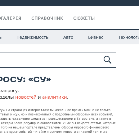
ГАЛЕРЕЯ
СПРАВОЧНИК
СЮЖЕТЫ
ь
Недвижимость
Авто
Бизнес
Технолог
осу: «су»
запросу.
азделы
новостей
и
аналитики
.
су»? На страницах интернет-газеты «Реальное время» можно не только
атьи о «су», но и познакомиться с подробными обзорами всех событий,
алисты ежедневно следят за происшествиями в Татарстане, а также в
в каждом блоке регулярно обновляются. У нас вы найдете статьи, которые
ме того на нашем портале представлены обзоры мирового финансового
ть в курсе событий, читайте «горячие» новости в главной ленте и в