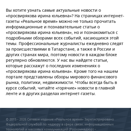
НЕФТЕХИМИЯ
Вы хотите узнать самые актуальные новости о
РОЗНИЧНАЯ ТОРГОВЛЯ
НОВОСТИ ТЕХНОЛОГИЙ
МЕРОПРИЯТИЯ
НЕФТЬ
«просвирякова ирина юльевна»? На страницах интернет-
газеты «Реальное время» можно не только прочитать
ТРАНСПОРТ
IT
НОВОСТИ МЕРОПРИЯТИЙ
СПОРТ
информационные и познавательные статьи о
ОПК
«просвирякова ирина юльевна», но и познакомиться с
УСЛУГИ
МЕДИА
ВЫЕЗДНАЯ РЕДАКЦИЯ
НОВОСТИ СПОРТА
ОБЩЕСТВО
подробными обзорами всех событий, касающихся этой
ЭНЕРГЕТИКА
темы. Профессиональные журналисты ежедневно следят
за происшествиями в Татарстане, а также в России и
ТЕЛЕКОММУНИКАЦИИ
БИЗНЕС-БРАНЧИ
ФУТБОЛ
НОВОСТИ ОБЩЕСТВА
ФОТОГАЛЕРЕЯ
других странах мира, поэтому новости в каждом блоке
регулярно обновляются. У нас вы найдете статьи,
ONLINE-КОНФЕРЕНЦИИ
ХОККЕЙ
ВЛАСТЬ
СЮЖЕТЫ
которые расскажут о последних изменениях о
«просвирякова ирина юльевна». Кроме того на нашем
портале представлены обзоры мирового финансового
ОТКРЫТАЯ ЛЕКЦИЯ
БАСКЕТБОЛ
ИНФРАСТРУКТУРА
СПРАВОЧНИК
рынка, политики, недвижимости. Чтобы всегда быть в
курсе событий, читайте «горячие» новости в главной
ВОЛЕЙБОЛ
ИСТОРИЯ
СПИСОК ПЕРСОН
ПОЛНАЯ ВЕРСИЯ
ленте и в других разделах интернет-газеты.
КИБЕРСПОРТ
КУЛЬТУРА
СПИСОК КОМПАНИЙ
ФИГУРНОЕ КАТАНИЕ
МЕДИЦИНА
© 2015 - 2026 Сетевое издание «Реальное время» Зарегистрировано
Федеральной службой по надзору в сфере связи, информационных
технологий и массовых коммуникаций (Роскомнадзор) –