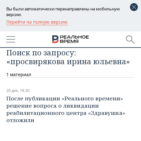
Вы были автоматически перенаправлены на мобильную
версию.
Перейти на полную версию
РЕГИОНЫ
БАШКОРТОСТАН
НОВОСТИ
Поиск по запросу:
ТАТАРСТАН
АНАЛИТИКА
«просвирякова ирина юльевна»
УДМУРТИЯ
НОВОСТИ АНАЛИТИКИ
ЭКОНОМИКА
1 материал
ДЕКЛАРАЦИИ О ДОХОДАХ
НОВОСТИ ЭКОНОМИКИ
ПРОМЫШЛЕННОСТЬ
20 дек, 18:30
КОРОЛИ ГОСЗАКАЗА ПФО
ФИНАНСЫ
НОВОСТИ
НЕДВИЖИМОСТЬ
После публикации «Реального времени»
ПРОМЫШЛЕННОСТИ
решение вопроса о ликвидации
ВУЗЫ ТАТАРСТАНА
БАНКИ
НОВОСТИ НЕДВИЖИМОСТИ
АВТО
реабилитационного центра «Здравушка»
АГРОПРОМ
отложили
КОМУ ПРИНАДЛЕЖАТ
БЮДЖЕТ
НОВОСТИ АВТО
БИЗНЕС
ТОРГОВЫЕ ЦЕНТРЫ
МАШИНОСТРОЕНИЕ
ТАТАРСТАНА
ИНВЕСТИЦИИ
НОВОСТИ БИЗНЕСА
ТЕХНОЛОГИИ