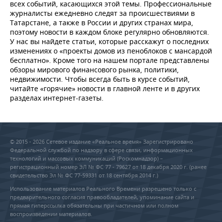
НЕФТЕХИМИЯ
всех событий, касающихся этой темы. Профессиональные
журналисты ежедневно следят за происшествиями в
РОЗНИЧНАЯ ТОРГОВЛЯ
НОВОСТИ ТЕХНОЛОГИЙ
МЕРОПРИЯТИЯ
Татарстане, а также в России и других странах мира,
НЕФТЬ
поэтому новости в каждом блоке регулярно обновляются.
ТРАНСПОРТ
IT
НОВОСТИ МЕРОПРИЯТИЙ
СПОРТ
У нас вы найдете статьи, которые расскажут о последних
ОПК
изменениях о «проекты домов из пеноблоков с мансардой
бесплатно». Кроме того на нашем портале представлены
УСЛУГИ
МЕДИА
ВЫЕЗДНАЯ РЕДАКЦИЯ
НОВОСТИ СПОРТА
ОБЩЕСТВО
обзоры мирового финансового рынка, политики,
ЭНЕРГЕТИКА
недвижимости. Чтобы всегда быть в курсе событий,
ТЕЛЕКОММУНИКАЦИИ
БИЗНЕС-БРАНЧИ
ФУТБОЛ
НОВОСТИ ОБЩЕСТВА
ФОТОГАЛЕРЕЯ
читайте «горячие» новости в главной ленте и в других
разделах интернет-газеты.
ONLINE-КОНФЕРЕНЦИИ
ХОККЕЙ
ВЛАСТЬ
СЮЖЕТЫ
ОТКРЫТАЯ ЛЕКЦИЯ
БАСКЕТБОЛ
ИНФРАСТРУКТУРА
СПРАВОЧНИК
© 2015 - 2026 Сетевое издание «Реальное время» Зарегистрировано
Федеральной службой по надзору в сфере связи, информационных
ВОЛЕЙБОЛ
ИСТОРИЯ
СПИСОК ПЕРСОН
ПОЛНАЯ ВЕРСИЯ
технологий и массовых коммуникаций (Роскомнадзор) –
регистрационный номер ЭЛ № ФС 77 - 79627 от 18 декабря 2020 г. (ранее
свидетельство Эл № ФС 77-59331 от 18 сентября 2014 г.)
КИБЕРСПОРТ
КУЛЬТУРА
СПИСОК КОМПАНИЙ
Использование материалов Реального Времени разрешено только с
предварительного согласия правообладателей, упоминание сайта и
ФИГУРНОЕ КАТАНИЕ
МЕДИЦИНА
прямая гиперссылка обязательны при частичном или полном
воспроизведении материалов.