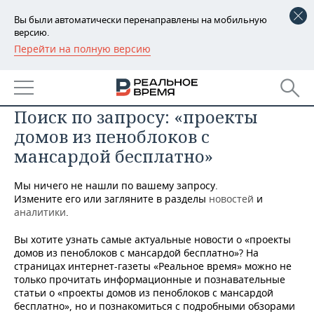
Вы были автоматически перенаправлены на мобильную
версию.
Перейти на полную версию
РЕГИОНЫ
БАШКОРТОСТАН
НОВОСТИ
Поиск по запросу: «проекты
ТАТАРСТАН
АНАЛИТИКА
домов из пеноблоков с
УДМУРТИЯ
НОВОСТИ АНАЛИТИКИ
ЭКОНОМИКА
мансардой бесплатно»
ДЕКЛАРАЦИИ О ДОХОДАХ
НОВОСТИ ЭКОНОМИКИ
ПРОМЫШЛЕННОСТЬ
Мы ничего не нашли по вашему запросу.
Измените его или загляните в разделы
новостей
и
КОРОЛИ ГОСЗАКАЗА ПФО
ФИНАНСЫ
НОВОСТИ
НЕДВИЖИМОСТЬ
аналитики
.
ПРОМЫШЛЕННОСТИ
Вы хотите узнать самые актуальные новости о «проекты
ВУЗЫ ТАТАРСТАНА
БАНКИ
НОВОСТИ НЕДВИЖИМОСТИ
АВТО
домов из пеноблоков с мансардой бесплатно»? На
АГРОПРОМ
страницах интернет-газеты «Реальное время» можно не
КОМУ ПРИНАДЛЕЖАТ
БЮДЖЕТ
НОВОСТИ АВТО
БИЗНЕС
только прочитать информационные и познавательные
ТОРГОВЫЕ ЦЕНТРЫ
МАШИНОСТРОЕНИЕ
статьи о «проекты домов из пеноблоков с мансардой
ТАТАРСТАНА
бесплатно», но и познакомиться с подробными обзорами
ИНВЕСТИЦИИ
НОВОСТИ БИЗНЕСА
ТЕХНОЛОГИИ