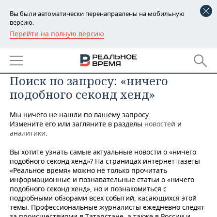
Вы были автоматически перенаправлены на мобильную
версию.
Перейти на полную версию
РЕГИОНЫ
БАШКОРТОСТАН
НОВОСТИ
Поиск по запросу: «ничего
ТАТАРСТАН
АНАЛИТИКА
подобного секонд хенд»
УДМУРТИЯ
НОВОСТИ АНАЛИТИКИ
ЭКОНОМИКА
Мы ничего не нашли по вашему запросу.
ДЕКЛАРАЦИИ О ДОХОДАХ
НОВОСТИ ЭКОНОМИКИ
ПРОМЫШЛЕННОСТЬ
Измените его или загляните в разделы
новостей
и
аналитики
.
КОРОЛИ ГОСЗАКАЗА ПФО
ФИНАНСЫ
НОВОСТИ
НЕДВИЖИМОСТЬ
Вы хотите узнать самые актуальные новости о «ничего
ПРОМЫШЛЕННОСТИ
подобного секонд хенд»? На страницах интернет-газеты
ВУЗЫ ТАТАРСТАНА
БАНКИ
НОВОСТИ НЕДВИЖИМОСТИ
АВТО
«Реальное время» можно не только прочитать
АГРОПРОМ
информационные и познавательные статьи о «ничего
подобного секонд хенд», но и познакомиться с
КОМУ ПРИНАДЛЕЖАТ
БЮДЖЕТ
НОВОСТИ АВТО
БИЗНЕС
ТОРГОВЫЕ ЦЕНТРЫ
МАШИНОСТРОЕНИЕ
подробными обзорами всех событий, касающихся этой
ТАТАРСТАНА
темы. Профессиональные журналисты ежедневно следят
ИНВЕСТИЦИИ
НОВОСТИ БИЗНЕСА
ТЕХНОЛОГИИ
за происшествиями в Татарстане, а также в России и