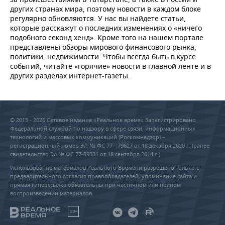
НЕФТЕХИМИЯ
других странах мира, поэтому новости в каждом блоке
регулярно обновляются. У нас вы найдете статьи,
РОЗНИЧНАЯ ТОРГОВЛЯ
НОВОСТИ ТЕХНОЛОГИЙ
МЕРОПРИЯТИЯ
НЕФТЬ
которые расскажут о последних изменениях о «ничего
подобного секонд хенд». Кроме того на нашем портале
ТРАНСПОРТ
IT
НОВОСТИ МЕРОПРИЯТИЙ
СПОРТ
представлены обзоры мирового финансового рынка,
ОПК
политики, недвижимости. Чтобы всегда быть в курсе
УСЛУГИ
МЕДИА
ВЫЕЗДНАЯ РЕДАКЦИЯ
НОВОСТИ СПОРТА
ОБЩЕСТВО
событий, читайте «горячие» новости в главной ленте и в
ЭНЕРГЕТИКА
других разделах интернет-газеты.
ТЕЛЕКОММУНИКАЦИИ
БИЗНЕС-БРАНЧИ
ФУТБОЛ
НОВОСТИ ОБЩЕСТВА
ФОТОГАЛЕРЕЯ
ONLINE-КОНФЕРЕНЦИИ
ХОККЕЙ
ВЛАСТЬ
СЮЖЕТЫ
© 2015 - 2026 Сетевое издание «Реальное время» Зарегистрировано
Федеральной службой по надзору в сфере связи, информационных
ОТКРЫТАЯ ЛЕКЦИЯ
БАСКЕТБОЛ
ИНФРАСТРУКТУРА
СПРАВОЧНИК
технологий и массовых коммуникаций (Роскомнадзор) –
регистрационный номер ЭЛ № ФС 77 - 79627 от 18 декабря 2020 г. (ранее
свидетельство Эл № ФС 77-59331 от 18 сентября 2014 г.)
ВОЛЕЙБОЛ
ИСТОРИЯ
СПИСОК ПЕРСОН
ПОЛНАЯ ВЕРСИЯ
Использование материалов Реального Времени разрешено только с
предварительного согласия правообладателей, упоминание сайта и
КИБЕРСПОРТ
КУЛЬТУРА
СПИСОК КОМПАНИЙ
прямая гиперссылка обязательны при частичном или полном
воспроизведении материалов.
ФИГУРНОЕ КАТАНИЕ
МЕДИЦИНА
18+