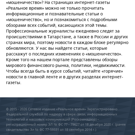
НЕФТЕХИМИЯ
«мошеничество»? На страницах интернет-газеты
«Реальное время» можно не только прочитать
РОЗНИЧНАЯ ТОРГОВЛЯ
НОВОСТИ ТЕХНОЛОГИЙ
МЕРОПРИЯТИЯ
информационные и познавательные статьи о
НЕФТЬ
«мошеничество», но и познакомиться с подробными
ТРАНСПОРТ
IT
НОВОСТИ МЕРОПРИЯТИЙ
СПОРТ
обзорами всех событий, касающихся этой темы.
ОПК
Профессиональные журналисты ежедневно следят за
происшествиями в Татарстане, а также в России и других
УСЛУГИ
МЕДИА
ВЫЕЗДНАЯ РЕДАКЦИЯ
НОВОСТИ СПОРТА
ОБЩЕСТВО
странах мира, поэтому новости в каждом блоке регулярно
ЭНЕРГЕТИКА
обновляются. У нас вы найдете статьи, которые
ТЕЛЕКОММУНИКАЦИИ
БИЗНЕС-БРАНЧИ
ФУТБОЛ
НОВОСТИ ОБЩЕСТВА
ФОТОГАЛЕРЕЯ
расскажут о последних изменениях о «мошеничество».
Кроме того на нашем портале представлены обзоры
мирового финансового рынка, политики, недвижимости.
ONLINE-КОНФЕРЕНЦИИ
ХОККЕЙ
ВЛАСТЬ
СЮЖЕТЫ
Чтобы всегда быть в курсе событий, читайте «горячие»
новости в главной ленте и в других разделах интернет-
ОТКРЫТАЯ ЛЕКЦИЯ
БАСКЕТБОЛ
ИНФРАСТРУКТУРА
СПРАВОЧНИК
газеты.
ВОЛЕЙБОЛ
ИСТОРИЯ
СПИСОК ПЕРСОН
ПОЛНАЯ ВЕРСИЯ
КИБЕРСПОРТ
КУЛЬТУРА
СПИСОК КОМПАНИЙ
© 2015 - 2026 Сетевое издание «Реальное время» Зарегистрировано
Федеральной службой по надзору в сфере связи, информационных
технологий и массовых коммуникаций (Роскомнадзор) –
ФИГУРНОЕ КАТАНИЕ
МЕДИЦИНА
регистрационный номер ЭЛ № ФС 77 - 79627 от 18 декабря 2020 г. (ранее
свидетельство Эл № ФС 77-59331 от 18 сентября 2014 г.)