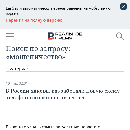
Вы были автоматически перенаправлены на мобильную
версию.
Перейти на полную версию
РЕГИОНЫ
БАШКОРТОСТАН
НОВОСТИ
Поиск по запросу:
ТАТАРСТАН
АНАЛИТИКА
«мошеничество»
УДМУРТИЯ
НОВОСТИ АНАЛИТИКИ
ЭКОНОМИКА
1 материал
ДЕКЛАРАЦИИ О ДОХОДАХ
НОВОСТИ ЭКОНОМИКИ
ПРОМЫШЛЕННОСТЬ
19 янв, 02:01
КОРОЛИ ГОСЗАКАЗА ПФО
ФИНАНСЫ
НОВОСТИ
НЕДВИЖИМОСТЬ
В России хакеры разработали новую схему
ПРОМЫШЛЕННОСТИ
телефонного мошенничества
ВУЗЫ ТАТАРСТАНА
БАНКИ
НОВОСТИ НЕДВИЖИМОСТИ
АВТО
АГРОПРОМ
КОМУ ПРИНАДЛЕЖАТ
БЮДЖЕТ
НОВОСТИ АВТО
БИЗНЕС
ТОРГОВЫЕ ЦЕНТРЫ
МАШИНОСТРОЕНИЕ
ТАТАРСТАНА
Вы хотите узнать самые актуальные новости о
ИНВЕСТИЦИИ
НОВОСТИ БИЗНЕСА
ТЕХНОЛОГИИ