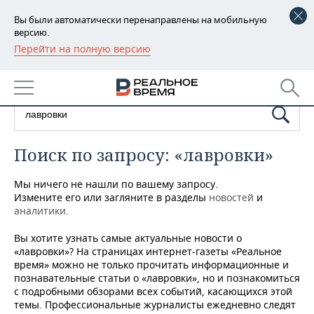
Вы были автоматически перенаправлены на мобильную
версию.
Перейти на полную версию
РЕГИОНЫ
БАШКОРТОСТАН
НОВОСТИ
ТАТАРСТАН
АНАЛИТИКА
УДМУРТИЯ
НОВОСТИ АНАЛИТИКИ
ЭКОНОМИКА
Поиск по запросу: «лавровки»
ДЕКЛАРАЦИИ О ДОХОДАХ
НОВОСТИ ЭКОНОМИКИ
ПРОМЫШЛЕННОСТЬ
Мы ничего не нашли по вашему запросу.
Измените его или загляните в разделы
новостей
и
аналитики
КОРОЛИ ГОСЗАКАЗА ПФО
ФИНАНСЫ
НОВОСТИ
.
НЕДВИЖИМОСТЬ
ПРОМЫШЛЕННОСТИ
Вы хотите узнать самые актуальные новости о
ВУЗЫ ТАТАРСТАНА
БАНКИ
НОВОСТИ НЕДВИЖИМОСТИ
АВТО
«лавровки»? На страницах интернет-газеты «Реальное
АГРОПРОМ
время» можно не только прочитать информационные и
КОМУ ПРИНАДЛЕЖАТ
БЮДЖЕТ
НОВОСТИ АВТО
БИЗНЕС
познавательные статьи о «лавровки», но и познакомиться
ТОРГОВЫЕ ЦЕНТРЫ
МАШИНОСТРОЕНИЕ
с подробными обзорами всех событий, касающихся этой
ТАТАРСТАНА
темы. Профессиональные журналисты ежедневно следят
ИНВЕСТИЦИИ
НОВОСТИ БИЗНЕСА
ТЕХНОЛОГИИ