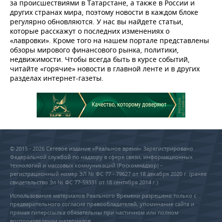
за происшествиями в Татарстане, а также в России и
НЕФТЕХИМИЯ
других странах мира, поэтому новости в каждом блоке
РОЗНИЧНАЯ ТОРГОВЛЯ
НОВОСТИ ТЕХНОЛОГИЙ
МЕРОПРИЯТИЯ
регулярно обновляются. У нас вы найдете статьи,
НЕФТЬ
которые расскажут о последних изменениях о
«лавровки». Кроме того на нашем портале представлены
ТРАНСПОРТ
IT
НОВОСТИ МЕРОПРИЯТИЙ
СПОРТ
ОПК
обзоры мирового финансового рынка, политики,
недвижимости. Чтобы всегда быть в курсе событий,
УСЛУГИ
МЕДИА
ВЫЕЗДНАЯ РЕДАКЦИЯ
НОВОСТИ СПОРТА
ОБЩЕСТВО
читайте «горячие» новости в главной ленте и в других
ЭНЕРГЕТИКА
разделах интернет-газеты.
ТЕЛЕКОММУНИКАЦИИ
БИЗНЕС-БРАНЧИ
ФУТБОЛ
НОВОСТИ ОБЩЕСТВА
ФОТОГАЛЕРЕЯ
ONLINE-КОНФЕРЕНЦИИ
ХОККЕЙ
ВЛАСТЬ
СЮЖЕТЫ
ОТКРЫТАЯ ЛЕКЦИЯ
БАСКЕТБОЛ
ИНФРАСТРУКТУРА
СПРАВОЧНИК
© 2015 - 2026 Сетевое издание «Реальное время» Зарегистрировано
ВОЛЕЙБОЛ
ИСТОРИЯ
СПИСОК ПЕРСОН
ПОЛНАЯ ВЕРСИЯ
Федеральной службой по надзору в сфере связи, информационных
технологий и массовых коммуникаций (Роскомнадзор) –
регистрационный номер ЭЛ № ФС 77 - 79627 от 18 декабря 2020 г. (ранее
КИБЕРСПОРТ
КУЛЬТУРА
СПИСОК КОМПАНИЙ
свидетельство Эл № ФС 77-59331 от 18 сентября 2014 г.)
Использование материалов Реального Времени разрешено только с
ФИГУРНОЕ КАТАНИЕ
МЕДИЦИНА
предварительного согласия правообладателей, упоминание сайта и
прямая гиперссылка обязательны при частичном или полном
воспроизведении материалов.