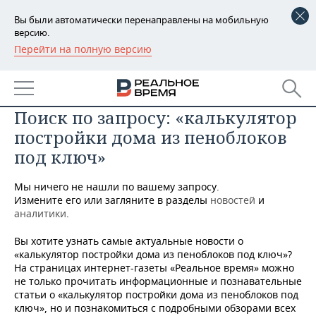
Вы были автоматически перенаправлены на мобильную
версию.
Перейти на полную версию
РЕГИОНЫ
БАШКОРТОСТАН
НОВОСТИ
Поиск по запросу: «калькулятор
ТАТАРСТАН
АНАЛИТИКА
постройки дома из пеноблоков
УДМУРТИЯ
НОВОСТИ АНАЛИТИКИ
ЭКОНОМИКА
под ключ»
ДЕКЛАРАЦИИ О ДОХОДАХ
НОВОСТИ ЭКОНОМИКИ
ПРОМЫШЛЕННОСТЬ
Мы ничего не нашли по вашему запросу.
Измените его или загляните в разделы
новостей
и
КОРОЛИ ГОСЗАКАЗА ПФО
ФИНАНСЫ
НОВОСТИ
НЕДВИЖИМОСТЬ
аналитики
.
ПРОМЫШЛЕННОСТИ
Вы хотите узнать самые актуальные новости о
ВУЗЫ ТАТАРСТАНА
БАНКИ
НОВОСТИ НЕДВИЖИМОСТИ
АВТО
«калькулятор постройки дома из пеноблоков под ключ»?
АГРОПРОМ
На страницах интернет-газеты «Реальное время» можно
КОМУ ПРИНАДЛЕЖАТ
БЮДЖЕТ
НОВОСТИ АВТО
БИЗНЕС
не только прочитать информационные и познавательные
ТОРГОВЫЕ ЦЕНТРЫ
МАШИНОСТРОЕНИЕ
статьи о «калькулятор постройки дома из пеноблоков под
ТАТАРСТАНА
ключ», но и познакомиться с подробными обзорами всех
ИНВЕСТИЦИИ
НОВОСТИ БИЗНЕСА
ТЕХНОЛОГИИ