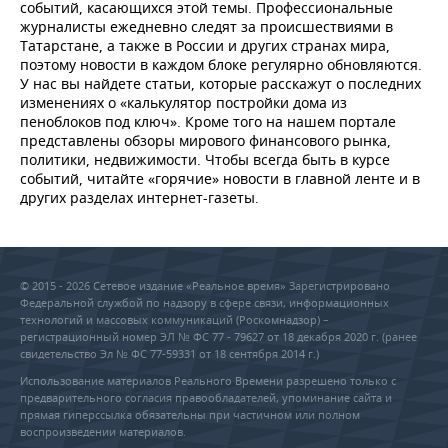
НЕФТЕХИМИЯ
событий, касающихся этой темы. Профессиональные
журналисты ежедневно следят за происшествиями в
РОЗНИЧНАЯ ТОРГОВЛЯ
НОВОСТИ ТЕХНОЛОГИЙ
МЕРОПРИЯТИЯ
Татарстане, а также в России и других странах мира,
НЕФТЬ
поэтому новости в каждом блоке регулярно обновляются.
ТРАНСПОРТ
IT
НОВОСТИ МЕРОПРИЯТИЙ
СПОРТ
У нас вы найдете статьи, которые расскажут о последних
ОПК
изменениях о «калькулятор постройки дома из
пеноблоков под ключ». Кроме того на нашем портале
УСЛУГИ
МЕДИА
ВЫЕЗДНАЯ РЕДАКЦИЯ
НОВОСТИ СПОРТА
ОБЩЕСТВО
представлены обзоры мирового финансового рынка,
ЭНЕРГЕТИКА
политики, недвижимости. Чтобы всегда быть в курсе
ТЕЛЕКОММУНИКАЦИИ
БИЗНЕС-БРАНЧИ
ФУТБОЛ
НОВОСТИ ОБЩЕСТВА
ФОТОГАЛЕРЕЯ
событий, читайте «горячие» новости в главной ленте и в
других разделах интернет-газеты.
ONLINE-КОНФЕРЕНЦИИ
ХОККЕЙ
ВЛАСТЬ
СЮЖЕТЫ
ОТКРЫТАЯ ЛЕКЦИЯ
БАСКЕТБОЛ
ИНФРАСТРУКТУРА
СПРАВОЧНИК
© 2015 - 2026 Сетевое издание «Реальное время» Зарегистрировано
Федеральной службой по надзору в сфере связи, информационных
ВОЛЕЙБОЛ
ИСТОРИЯ
СПИСОК ПЕРСОН
ПОЛНАЯ ВЕРСИЯ
технологий и массовых коммуникаций (Роскомнадзор) –
регистрационный номер ЭЛ № ФС 77 - 79627 от 18 декабря 2020 г. (ранее
свидетельство Эл № ФС 77-59331 от 18 сентября 2014 г.)
КИБЕРСПОРТ
КУЛЬТУРА
СПИСОК КОМПАНИЙ
Использование материалов Реального Времени разрешено только с
предварительного согласия правообладателей, упоминание сайта и
ФИГУРНОЕ КАТАНИЕ
МЕДИЦИНА
прямая гиперссылка обязательны при частичном или полном
воспроизведении материалов.