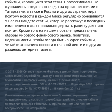
НЕФТЕХИМИЯ
событий, касающихся этой темы. Профессиональные
журналисты ежедневно следят за происшествиями в
РОЗНИЧНАЯ ТОРГОВЛЯ
НОВОСТИ ТЕХНОЛОГИЙ
МЕРОПРИЯТИЯ
Татарстане, а также в России и других странах мира,
НЕФТЬ
поэтому новости в каждом блоке регулярно обновляются.
ТРАНСПОРТ
IT
НОВОСТИ МЕРОПРИЯТИЙ
СПОРТ
У нас вы найдете статьи, которые расскажут о последних
ОПК
изменениях о «как правильно держать ракетку для пинг
понга». Кроме того на нашем портале представлены
УСЛУГИ
МЕДИА
ВЫЕЗДНАЯ РЕДАКЦИЯ
НОВОСТИ СПОРТА
ОБЩЕСТВО
обзоры мирового финансового рынка, политики,
ЭНЕРГЕТИКА
недвижимости. Чтобы всегда быть в курсе событий,
ТЕЛЕКОММУНИКАЦИИ
БИЗНЕС-БРАНЧИ
ФУТБОЛ
НОВОСТИ ОБЩЕСТВА
ФОТОГАЛЕРЕЯ
читайте «горячие» новости в главной ленте и в других
разделах интернет-газеты.
ONLINE-КОНФЕРЕНЦИИ
ХОККЕЙ
ВЛАСТЬ
СЮЖЕТЫ
ОТКРЫТАЯ ЛЕКЦИЯ
БАСКЕТБОЛ
ИНФРАСТРУКТУРА
СПРАВОЧНИК
© 2015 - 2026 Сетевое издание «Реальное время» Зарегистрировано
Федеральной службой по надзору в сфере связи, информационных
ВОЛЕЙБОЛ
ИСТОРИЯ
СПИСОК ПЕРСОН
ПОЛНАЯ ВЕРСИЯ
технологий и массовых коммуникаций (Роскомнадзор) –
регистрационный номер ЭЛ № ФС 77 - 79627 от 18 декабря 2020 г. (ранее
свидетельство Эл № ФС 77-59331 от 18 сентября 2014 г.)
КИБЕРСПОРТ
КУЛЬТУРА
СПИСОК КОМПАНИЙ
Использование материалов Реального Времени разрешено только с
предварительного согласия правообладателей, упоминание сайта и
ФИГУРНОЕ КАТАНИЕ
МЕДИЦИНА
прямая гиперссылка обязательны при частичном или полном
воспроизведении материалов.