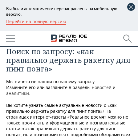
Вы были автоматически перенаправлены на мобильную
версию.
Перейти на полную версию
РЕГИОНЫ
БАШКОРТОСТАН
НОВОСТИ
Поиск по запросу: «как
ТАТАРСТАН
АНАЛИТИКА
правильно держать ракетку для
УДМУРТИЯ
НОВОСТИ АНАЛИТИКИ
ЭКОНОМИКА
пинг понга»
ДЕКЛАРАЦИИ О ДОХОДАХ
НОВОСТИ ЭКОНОМИКИ
ПРОМЫШЛЕННОСТЬ
Мы ничего не нашли по вашему запросу.
Измените его или загляните в разделы
новостей
и
КОРОЛИ ГОСЗАКАЗА ПФО
ФИНАНСЫ
НОВОСТИ
НЕДВИЖИМОСТЬ
аналитики
.
ПРОМЫШЛЕННОСТИ
Вы хотите узнать самые актуальные новости о «как
ВУЗЫ ТАТАРСТАНА
БАНКИ
НОВОСТИ НЕДВИЖИМОСТИ
АВТО
правильно держать ракетку для пинг понга»? На
АГРОПРОМ
страницах интернет-газеты «Реальное время» можно не
КОМУ ПРИНАДЛЕЖАТ
БЮДЖЕТ
НОВОСТИ АВТО
БИЗНЕС
только прочитать информационные и познавательные
ТОРГОВЫЕ ЦЕНТРЫ
МАШИНОСТРОЕНИЕ
статьи о «как правильно держать ракетку для пинг
ТАТАРСТАНА
понга», но и познакомиться с подробными обзорами всех
ИНВЕСТИЦИИ
НОВОСТИ БИЗНЕСА
ТЕХНОЛОГИИ