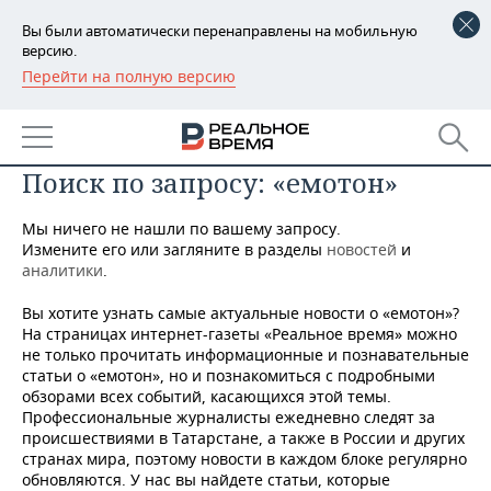
Вы были автоматически перенаправлены на мобильную
версию.
Перейти на полную версию
РЕГИОНЫ
БАШКОРТОСТАН
НОВОСТИ
Поиск по запросу: «емотон»
ТАТАРСТАН
АНАЛИТИКА
Мы ничего не нашли по вашему запросу.
УДМУРТИЯ
НОВОСТИ АНАЛИТИКИ
ЭКОНОМИКА
Измените его или загляните в разделы
новостей
и
аналитики
.
ДЕКЛАРАЦИИ О ДОХОДАХ
НОВОСТИ ЭКОНОМИКИ
ПРОМЫШЛЕННОСТЬ
Вы хотите узнать самые актуальные новости о «емотон»?
КОРОЛИ ГОСЗАКАЗА ПФО
ФИНАНСЫ
НОВОСТИ
НЕДВИЖИМОСТЬ
На страницах интернет-газеты «Реальное время» можно
ПРОМЫШЛЕННОСТИ
не только прочитать информационные и познавательные
статьи о «емотон», но и познакомиться с подробными
ВУЗЫ ТАТАРСТАНА
БАНКИ
НОВОСТИ НЕДВИЖИМОСТИ
АВТО
обзорами всех событий, касающихся этой темы.
АГРОПРОМ
Профессиональные журналисты ежедневно следят за
КОМУ ПРИНАДЛЕЖАТ
БЮДЖЕТ
НОВОСТИ АВТО
БИЗНЕС
происшествиями в Татарстане, а также в России и других
ТОРГОВЫЕ ЦЕНТРЫ
МАШИНОСТРОЕНИЕ
странах мира, поэтому новости в каждом блоке регулярно
ТАТАРСТАНА
обновляются. У нас вы найдете статьи, которые
ИНВЕСТИЦИИ
НОВОСТИ БИЗНЕСА
ТЕХНОЛОГИИ