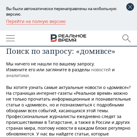
Вы были автоматически перенаправлены на мобильную
версию.
Перейти на полную версию
РЕГИОНЫ
БАШКОРТОСТАН
НОВОСТИ
Поиск по запросу: «домивсе»
ТАТАРСТАН
АНАЛИТИКА
Мы ничего не нашли по вашему запросу.
УДМУРТИЯ
НОВОСТИ АНАЛИТИКИ
ЭКОНОМИКА
Измените его или загляните в разделы
новостей
и
аналитики
.
ДЕКЛАРАЦИИ О ДОХОДАХ
НОВОСТИ ЭКОНОМИКИ
ПРОМЫШЛЕННОСТЬ
Вы хотите узнать самые актуальные новости о «домивсе»?
КОРОЛИ ГОСЗАКАЗА ПФО
ФИНАНСЫ
НОВОСТИ
НЕДВИЖИМОСТЬ
На страницах интернет-газеты «Реальное время» можно
ПРОМЫШЛЕННОСТИ
не только прочитать информационные и познавательные
статьи о «домивсе», но и познакомиться с подробными
ВУЗЫ ТАТАРСТАНА
БАНКИ
НОВОСТИ НЕДВИЖИМОСТИ
АВТО
обзорами всех событий, касающихся этой темы.
АГРОПРОМ
Профессиональные журналисты ежедневно следят за
КОМУ ПРИНАДЛЕЖАТ
БЮДЖЕТ
НОВОСТИ АВТО
БИЗНЕС
происшествиями в Татарстане, а также в России и других
ТОРГОВЫЕ ЦЕНТРЫ
МАШИНОСТРОЕНИЕ
странах мира, поэтому новости в каждом блоке регулярно
ТАТАРСТАНА
обновляются. У нас вы найдете статьи, которые
ИНВЕСТИЦИИ
НОВОСТИ БИЗНЕСА
ТЕХНОЛОГИИ