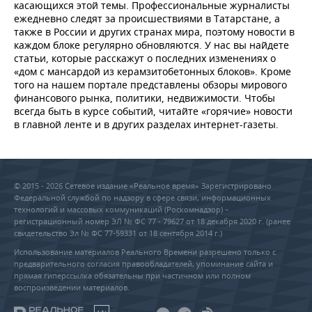
НЕФТЕХИМИЯ
касающихся этой темы. Профессиональные журналисты
ежедневно следят за происшествиями в Татарстане, а
РОЗНИЧНАЯ ТОРГОВЛЯ
НОВОСТИ ТЕХНОЛОГИЙ
МЕРОПРИЯТИЯ
также в России и других странах мира, поэтому новости в
НЕФТЬ
каждом блоке регулярно обновляются. У нас вы найдете
ТРАНСПОРТ
IT
НОВОСТИ МЕРОПРИЯТИЙ
СПОРТ
статьи, которые расскажут о последних изменениях о
ОПК
«дом с мансардой из керамзитобетонных блоков». Кроме
того на нашем портале представлены обзоры мирового
УСЛУГИ
МЕДИА
ВЫЕЗДНАЯ РЕДАКЦИЯ
НОВОСТИ СПОРТА
ОБЩЕСТВО
финансового рынка, политики, недвижимости. Чтобы
ЭНЕРГЕТИКА
всегда быть в курсе событий, читайте «горячие» новости
ТЕЛЕКОММУНИКАЦИИ
БИЗНЕС-БРАНЧИ
ФУТБОЛ
НОВОСТИ ОБЩЕСТВА
ФОТОГАЛЕРЕЯ
в главной ленте и в других разделах интернет-газеты.
ONLINE-КОНФЕРЕНЦИИ
ХОККЕЙ
ВЛАСТЬ
СЮЖЕТЫ
ОТКРЫТАЯ ЛЕКЦИЯ
БАСКЕТБОЛ
ИНФРАСТРУКТУРА
СПРАВОЧНИК
© 2015 - 2026 Сетевое издание «Реальное время» Зарегистрировано
Федеральной службой по надзору в сфере связи, информационных
технологий и массовых коммуникаций (Роскомнадзор) –
ВОЛЕЙБОЛ
ИСТОРИЯ
СПИСОК ПЕРСОН
ПОЛНАЯ ВЕРСИЯ
регистрационный номер ЭЛ № ФС 77 - 79627 от 18 декабря 2020 г. (ранее
свидетельство Эл № ФС 77-59331 от 18 сентября 2014 г.)
КИБЕРСПОРТ
КУЛЬТУРА
СПИСОК КОМПАНИЙ
Использование материалов Реального Времени разрешено только с
предварительного согласия правообладателей, упоминание сайта и
прямая гиперссылка обязательны при частичном или полном
ФИГУРНОЕ КАТАНИЕ
МЕДИЦИНА
воспроизведении материалов.