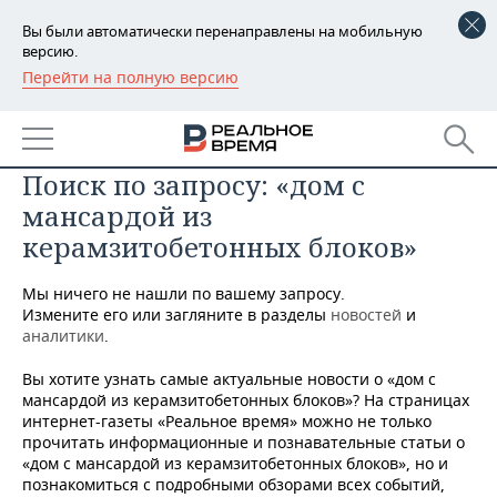
Вы были автоматически перенаправлены на мобильную
версию.
Перейти на полную версию
РЕГИОНЫ
БАШКОРТОСТАН
НОВОСТИ
Поиск по запросу: «дом с
ТАТАРСТАН
АНАЛИТИКА
мансардой из
УДМУРТИЯ
НОВОСТИ АНАЛИТИКИ
ЭКОНОМИКА
керамзитобетонных блоков»
ДЕКЛАРАЦИИ О ДОХОДАХ
НОВОСТИ ЭКОНОМИКИ
ПРОМЫШЛЕННОСТЬ
Мы ничего не нашли по вашему запросу.
Измените его или загляните в разделы
новостей
и
КОРОЛИ ГОСЗАКАЗА ПФО
ФИНАНСЫ
НОВОСТИ
НЕДВИЖИМОСТЬ
аналитики
.
ПРОМЫШЛЕННОСТИ
Вы хотите узнать самые актуальные новости о «дом с
ВУЗЫ ТАТАРСТАНА
БАНКИ
НОВОСТИ НЕДВИЖИМОСТИ
АВТО
мансардой из керамзитобетонных блоков»? На страницах
АГРОПРОМ
интернет-газеты «Реальное время» можно не только
КОМУ ПРИНАДЛЕЖАТ
БЮДЖЕТ
НОВОСТИ АВТО
БИЗНЕС
прочитать информационные и познавательные статьи о
ТОРГОВЫЕ ЦЕНТРЫ
МАШИНОСТРОЕНИЕ
«дом с мансардой из керамзитобетонных блоков», но и
ТАТАРСТАНА
познакомиться с подробными обзорами всех событий,
ИНВЕСТИЦИИ
НОВОСТИ БИЗНЕСА
ТЕХНОЛОГИИ