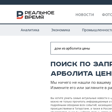
НОВОСТИ
ФОТО
Аналитика
Экономика
Промышленност
Поиск по зап
арболита цен
Мы ничего не нашли по вашему 
Измените его или загляните в р
Вы хотите узнать самые актуальные новости о «
можно не только прочитать информационные и п
подробными обзорами всех событий, касающихс
происшествиями в Татарстане, а также в России