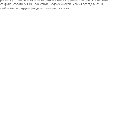
 расскажут о последних изменениях о «дом из арболита цены». Кроме того
о финансового рынка, политики, недвижимости. Чтобы всегда быть в
вной ленте и в других разделах интернет-газеты.