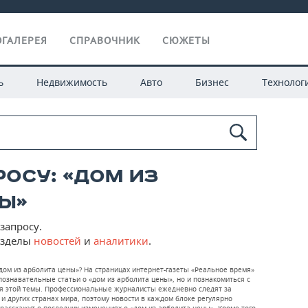
ГАЛЕРЕЯ
СПРАВОЧНИК
СЮЖЕТЫ
ь
Недвижимость
Авто
Бизнес
Технолог
росу: «дом из
ы»
запросу.
азделы
новостей
и
аналитики
.
дом из арболита цены»? На страницах интернет-газеты «Реальное время»
ознавательные статьи о «дом из арболита цены», но и познакомиться с
я этой темы. Профессиональные журналисты ежедневно следят за
 и других странах мира, поэтому новости в каждом блоке регулярно