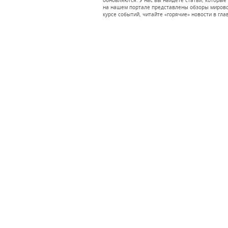
обновляются. У нас вы найдете статьи, которые
на нашем портале представлены обзоры мировог
курсе событий, читайте «горячие» новости в гла