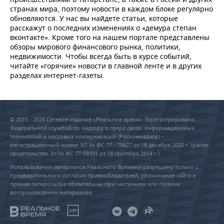
НЕФТЕХИМИЯ
странах мира, поэтому новости в каждом блоке регулярно
обновляются. У нас вы найдете статьи, которые
РОЗНИЧНАЯ ТОРГОВЛЯ
НОВОСТИ ТЕХНОЛОГИЙ
МЕРОПРИЯТИЯ
НЕФТЬ
расскажут о последних изменениях о «демура степан
вконтакте». Кроме того на нашем портале представлены
ТРАНСПОРТ
IT
НОВОСТИ МЕРОПРИЯТИЙ
СПОРТ
обзоры мирового финансового рынка, политики,
ОПК
недвижимости. Чтобы всегда быть в курсе событий,
УСЛУГИ
МЕДИА
ВЫЕЗДНАЯ РЕДАКЦИЯ
НОВОСТИ СПОРТА
ОБЩЕСТВО
читайте «горячие» новости в главной ленте и в других
ЭНЕРГЕТИКА
разделах интернет-газеты.
ТЕЛЕКОММУНИКАЦИИ
БИЗНЕС-БРАНЧИ
ФУТБОЛ
НОВОСТИ ОБЩЕСТВА
ФОТОГАЛЕРЕЯ
ONLINE-КОНФЕРЕНЦИИ
ХОККЕЙ
ВЛАСТЬ
СЮЖЕТЫ
© 2015 - 2026 Сетевое издание «Реальное время» Зарегистрировано
Федеральной службой по надзору в сфере связи, информационных
ОТКРЫТАЯ ЛЕКЦИЯ
БАСКЕТБОЛ
ИНФРАСТРУКТУРА
СПРАВОЧНИК
технологий и массовых коммуникаций (Роскомнадзор) –
регистрационный номер ЭЛ № ФС 77 - 79627 от 18 декабря 2020 г. (ранее
свидетельство Эл № ФС 77-59331 от 18 сентября 2014 г.)
ВОЛЕЙБОЛ
ИСТОРИЯ
СПИСОК ПЕРСОН
ПОЛНАЯ ВЕРСИЯ
Использование материалов Реального Времени разрешено только с
предварительного согласия правообладателей, упоминание сайта и
КИБЕРСПОРТ
КУЛЬТУРА
СПИСОК КОМПАНИЙ
прямая гиперссылка обязательны при частичном или полном
воспроизведении материалов.
ФИГУРНОЕ КАТАНИЕ
МЕДИЦИНА
18+