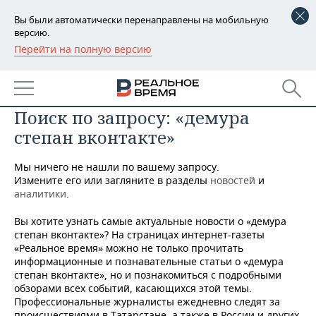
Вы были автоматически перенаправлены на мобильную
версию.
Перейти на полную версию
РЕГИОНЫ
БАШКОРТОСТАН
НОВОСТИ
Поиск по запросу: «демура
ТАТАРСТАН
АНАЛИТИКА
степан вконтакте»
УДМУРТИЯ
НОВОСТИ АНАЛИТИКИ
ЭКОНОМИКА
Мы ничего не нашли по вашему запросу.
ДЕКЛАРАЦИИ О ДОХОДАХ
НОВОСТИ ЭКОНОМИКИ
ПРОМЫШЛЕННОСТЬ
Измените его или загляните в разделы
новостей
и
аналитики
.
КОРОЛИ ГОСЗАКАЗА ПФО
ФИНАНСЫ
НОВОСТИ
НЕДВИЖИМОСТЬ
Вы хотите узнать самые актуальные новости о «демура
ПРОМЫШЛЕННОСТИ
степан вконтакте»? На страницах интернет-газеты
ВУЗЫ ТАТАРСТАНА
БАНКИ
НОВОСТИ НЕДВИЖИМОСТИ
АВТО
«Реальное время» можно не только прочитать
АГРОПРОМ
информационные и познавательные статьи о «демура
степан вконтакте», но и познакомиться с подробными
КОМУ ПРИНАДЛЕЖАТ
БЮДЖЕТ
НОВОСТИ АВТО
БИЗНЕС
ТОРГОВЫЕ ЦЕНТРЫ
МАШИНОСТРОЕНИЕ
обзорами всех событий, касающихся этой темы.
ТАТАРСТАНА
Профессиональные журналисты ежедневно следят за
ИНВЕСТИЦИИ
НОВОСТИ БИЗНЕСА
ТЕХНОЛОГИИ
происшествиями в Татарстане, а также в России и других