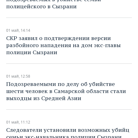
ВОДНЫЕ ВИДЫ СПОРТА
ОБРАЗОВАНИЕ
полицейского в Сызрани
ХОККЕЙ С МЯЧОМ
ПРОИСШЕСТВИЯ
01 май, 14:14
​СКР заявил о подтверждении версии
разбойного нападения на дом экс-главы
полиции Сызрани
01 май, 12:58
​Подозреваемыми по делу об убийстве
шести человек в Самарской области стали
выходцы из Средней Азии
01 май, 11:12
Следователи установили возможных убийц
семьи экс-начальника полиции Сызрани