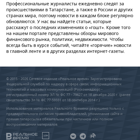
Профессиональные журналисты ежедневно следят за
происшествиями в Татарстане, а также в России и других
странах мира, поэтому новости в каждом блоке регулярно
обновляются. У нас вы найдете статьи, которые
расскажут о последних изменениях о «гошт». Кроме того
на нашем портале представлены обзоры мирового
финансового рынка, политики, недвижимости. Чтобы
всегда быть в курсе событий, читайте «горячие» новости
в главной ленте и в других разделах интернет-газеты.
© 2015 - 2026 Сетевое издание «Реальное время» Зарегистрировано
Федеральной службой по надзору в сфере связи, информационных
технологий и массовых коммуникаций (Роскомнадзор) –
регистрационный номер ЭЛ № ФС 77 - 79627 от 18 декабря 2020 г. (ранее
свидетельство Эл № ФС 77-59331 от 18 сентября 2014 г.)
Использование материалов Реального Времени разрешено только с
предварительного согласия правообладателей, упоминание сайта и
прямая гиперссылка обязательны при частичном или полном
воспроизведении материалов.
18+