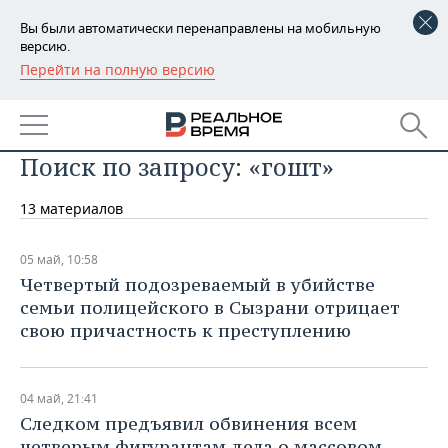
Вы были автоматически перенаправлены на мобильную
версию.
Перейти на полную версию
РЕГИОНЫ
БАШКОРТОСТАН
НОВОСТИ
Поиск по запросу: «гошт»
ТАТАРСТАН
АНАЛИТИКА
13 материалов
УДМУРТИЯ
НОВОСТИ АНАЛИТИКИ
ЭКОНОМИКА
ДЕКЛАРАЦИИ О ДОХОДАХ
НОВОСТИ ЭКОНОМИКИ
ПРОМЫШЛЕННОСТЬ
05 май, 10:58
Четвертый подозреваемый в убийстве
КОРОЛИ ГОСЗАКАЗА ПФО
ФИНАНСЫ
НОВОСТИ
НЕДВИЖИМОСТЬ
семьи полицейского в Сызрани отрицает
ПРОМЫШЛЕННОСТИ
свою причастность к преступлению
ВУЗЫ ТАТАРСТАНА
БАНКИ
НОВОСТИ НЕДВИЖИМОСТИ
АВТО
АГРОПРОМ
КОМУ ПРИНАДЛЕЖАТ
БЮДЖЕТ
НОВОСТИ АВТО
БИЗНЕС
04 май, 21:41
ТОРГОВЫЕ ЦЕНТРЫ
МАШИНОСТРОЕНИЕ
Следком предъявил обвинения всем
ТАТАРСТАНА
ИНВЕСТИЦИИ
НОВОСТИ БИЗНЕСА
ТЕХНОЛОГИИ
четверым фигурантам дела о массовом