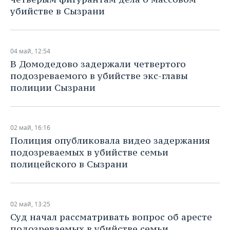
НЕФТЕХИМИЯ
убийстве в Сызрани
РОЗНИЧНАЯ ТОРГОВЛЯ
НОВОСТИ ТЕХНОЛОГИЙ
МЕРОПРИЯТИЯ
НЕФТЬ
ТРАНСПОРТ
IT
НОВОСТИ МЕРОПРИЯТИЙ
СПОРТ
ОПК
04 май, 12:54
​В Домодедово задержали четвертого
УСЛУГИ
МЕДИА
ВЫЕЗДНАЯ РЕДАКЦИЯ
НОВОСТИ СПОРТА
ОБЩЕСТВО
ЭНЕРГЕТИКА
подозреваемого в убийстве экс-главы
полиции Сызрани
ТЕЛЕКОММУНИКАЦИИ
БИЗНЕС-БРАНЧИ
ФУТБОЛ
НОВОСТИ ОБЩЕСТВА
ФОТОГАЛЕРЕЯ
ONLINE-КОНФЕРЕНЦИИ
ХОККЕЙ
ВЛАСТЬ
СЮЖЕТЫ
02 май, 16:16
ОТКРЫТАЯ ЛЕКЦИЯ
БАСКЕТБОЛ
ИНФРАСТРУКТУРА
СПРАВОЧНИК
Полиция опубликовала видео задержания
подозреваемых в убийстве семьи
ВОЛЕЙБОЛ
ИСТОРИЯ
СПИСОК ПЕРСОН
ПОЛНАЯ ВЕРСИЯ
полицейского в Сызрани
КИБЕРСПОРТ
КУЛЬТУРА
СПИСОК КОМПАНИЙ
02 май, 13:25
ФИГУРНОЕ КАТАНИЕ
МЕДИЦИНА
Суд начал рассматривать вопрос об аресте
подозреваемых в убийстве семьи