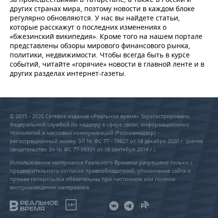
НЕФТЕХИМИЯ
других странах мира, поэтому новости в каждом блоке
регулярно обновляются. У нас вы найдете статьи,
РОЗНИЧНАЯ ТОРГОВЛЯ
НОВОСТИ ТЕХНОЛОГИЙ
МЕРОПРИЯТИЯ
НЕФТЬ
которые расскажут о последних изменениях о
«бжезинский википедия». Кроме того на нашем портале
ТРАНСПОРТ
IT
НОВОСТИ МЕРОПРИЯТИЙ
СПОРТ
представлены обзоры мирового финансового рынка,
ОПК
политики, недвижимости. Чтобы всегда быть в курсе
УСЛУГИ
МЕДИА
ВЫЕЗДНАЯ РЕДАКЦИЯ
НОВОСТИ СПОРТА
ОБЩЕСТВО
событий, читайте «горячие» новости в главной ленте и в
ЭНЕРГЕТИКА
других разделах интернет-газеты.
ТЕЛЕКОММУНИКАЦИИ
БИЗНЕС-БРАНЧИ
ФУТБОЛ
НОВОСТИ ОБЩЕСТВА
ФОТОГАЛЕРЕЯ
ONLINE-КОНФЕРЕНЦИИ
ХОККЕЙ
ВЛАСТЬ
СЮЖЕТЫ
© 2015 - 2026 Сетевое издание «Реальное время» Зарегистрировано
Федеральной службой по надзору в сфере связи, информационных
ОТКРЫТАЯ ЛЕКЦИЯ
БАСКЕТБОЛ
ИНФРАСТРУКТУРА
СПРАВОЧНИК
технологий и массовых коммуникаций (Роскомнадзор) –
регистрационный номер ЭЛ № ФС 77 - 79627 от 18 декабря 2020 г. (ранее
свидетельство Эл № ФС 77-59331 от 18 сентября 2014 г.)
ВОЛЕЙБОЛ
ИСТОРИЯ
СПИСОК ПЕРСОН
ПОЛНАЯ ВЕРСИЯ
Использование материалов Реального Времени разрешено только с
предварительного согласия правообладателей, упоминание сайта и
КИБЕРСПОРТ
КУЛЬТУРА
СПИСОК КОМПАНИЙ
прямая гиперссылка обязательны при частичном или полном
воспроизведении материалов.
ФИГУРНОЕ КАТАНИЕ
МЕДИЦИНА
18+