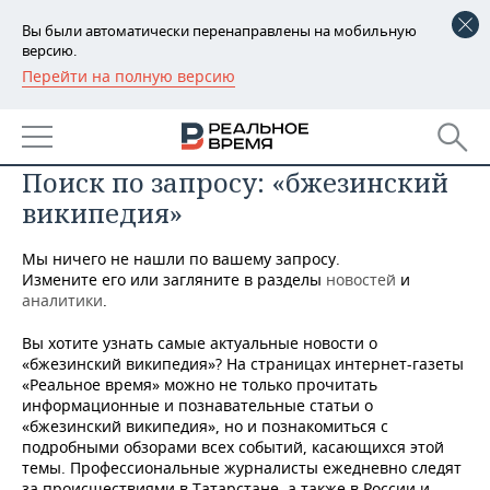
Вы были автоматически перенаправлены на мобильную
версию.
Перейти на полную версию
РЕГИОНЫ
БАШКОРТОСТАН
НОВОСТИ
Поиск по запросу: «бжезинский
ТАТАРСТАН
АНАЛИТИКА
википедия»
УДМУРТИЯ
НОВОСТИ АНАЛИТИКИ
ЭКОНОМИКА
Мы ничего не нашли по вашему запросу.
ДЕКЛАРАЦИИ О ДОХОДАХ
НОВОСТИ ЭКОНОМИКИ
ПРОМЫШЛЕННОСТЬ
Измените его или загляните в разделы
новостей
и
аналитики
.
КОРОЛИ ГОСЗАКАЗА ПФО
ФИНАНСЫ
НОВОСТИ
НЕДВИЖИМОСТЬ
Вы хотите узнать самые актуальные новости о
ПРОМЫШЛЕННОСТИ
«бжезинский википедия»? На страницах интернет-газеты
ВУЗЫ ТАТАРСТАНА
БАНКИ
НОВОСТИ НЕДВИЖИМОСТИ
АВТО
«Реальное время» можно не только прочитать
АГРОПРОМ
информационные и познавательные статьи о
«бжезинский википедия», но и познакомиться с
КОМУ ПРИНАДЛЕЖАТ
БЮДЖЕТ
НОВОСТИ АВТО
БИЗНЕС
ТОРГОВЫЕ ЦЕНТРЫ
МАШИНОСТРОЕНИЕ
подробными обзорами всех событий, касающихся этой
ТАТАРСТАНА
темы. Профессиональные журналисты ежедневно следят
ИНВЕСТИЦИИ
НОВОСТИ БИЗНЕСА
ТЕХНОЛОГИИ
за происшествиями в Татарстане, а также в России и