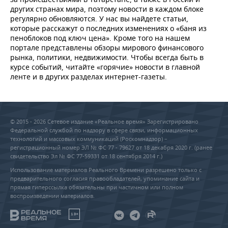
НЕФТЕХИМИЯ
других странах мира, поэтому новости в каждом блоке
регулярно обновляются. У нас вы найдете статьи,
РОЗНИЧНАЯ ТОРГОВЛЯ
НОВОСТИ ТЕХНОЛОГИЙ
МЕРОПРИЯТИЯ
НЕФТЬ
которые расскажут о последних изменениях о «баня из
пеноблоков под ключ цена». Кроме того на нашем
ТРАНСПОРТ
IT
НОВОСТИ МЕРОПРИЯТИЙ
СПОРТ
портале представлены обзоры мирового финансового
ОПК
рынка, политики, недвижимости. Чтобы всегда быть в
УСЛУГИ
МЕДИА
ВЫЕЗДНАЯ РЕДАКЦИЯ
НОВОСТИ СПОРТА
ОБЩЕСТВО
курсе событий, читайте «горячие» новости в главной
ЭНЕРГЕТИКА
ленте и в других разделах интернет-газеты.
ТЕЛЕКОММУНИКАЦИИ
БИЗНЕС-БРАНЧИ
ФУТБОЛ
НОВОСТИ ОБЩЕСТВА
ФОТОГАЛЕРЕЯ
ONLINE-КОНФЕРЕНЦИИ
ХОККЕЙ
ВЛАСТЬ
СЮЖЕТЫ
© 2015 - 2026 Сетевое издание «Реальное время» Зарегистрировано
Федеральной службой по надзору в сфере связи, информационных
ОТКРЫТАЯ ЛЕКЦИЯ
БАСКЕТБОЛ
ИНФРАСТРУКТУРА
СПРАВОЧНИК
технологий и массовых коммуникаций (Роскомнадзор) –
регистрационный номер ЭЛ № ФС 77 - 79627 от 18 декабря 2020 г. (ранее
свидетельство Эл № ФС 77-59331 от 18 сентября 2014 г.)
ВОЛЕЙБОЛ
ИСТОРИЯ
СПИСОК ПЕРСОН
ПОЛНАЯ ВЕРСИЯ
Использование материалов Реального Времени разрешено только с
предварительного согласия правообладателей, упоминание сайта и
КИБЕРСПОРТ
КУЛЬТУРА
СПИСОК КОМПАНИЙ
прямая гиперссылка обязательны при частичном или полном
воспроизведении материалов.
ФИГУРНОЕ КАТАНИЕ
МЕДИЦИНА
18+