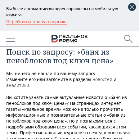
Вы были автоматически перенаправлены на мобильную
версию.
Перейти на полную версию
РЕГИОНЫ
БАШКОРТОСТАН
НОВОСТИ
Поиск по запросу: «баня из
ТАТАРСТАН
АНАЛИТИКА
пеноблоков под ключ цена»
УДМУРТИЯ
НОВОСТИ АНАЛИТИКИ
ЭКОНОМИКА
Мы ничего не нашли по вашему запросу.
ДЕКЛАРАЦИИ О ДОХОДАХ
НОВОСТИ ЭКОНОМИКИ
ПРОМЫШЛЕННОСТЬ
Измените его или загляните в разделы
новостей
и
аналитики
.
КОРОЛИ ГОСЗАКАЗА ПФО
ФИНАНСЫ
НОВОСТИ
НЕДВИЖИМОСТЬ
Вы хотите узнать самые актуальные новости о «баня из
ПРОМЫШЛЕННОСТИ
пеноблоков под ключ цена»? На страницах интернет-
ВУЗЫ ТАТАРСТАНА
БАНКИ
НОВОСТИ НЕДВИЖИМОСТИ
АВТО
газеты «Реальное время» можно не только прочитать
АГРОПРОМ
информационные и познавательные статьи о «баня из
пеноблоков под ключ цена», но и познакомиться с
КОМУ ПРИНАДЛЕЖАТ
БЮДЖЕТ
НОВОСТИ АВТО
БИЗНЕС
ТОРГОВЫЕ ЦЕНТРЫ
МАШИНОСТРОЕНИЕ
подробными обзорами всех событий, касающихся этой
ТАТАРСТАНА
темы. Профессиональные журналисты ежедневно следят
ИНВЕСТИЦИИ
НОВОСТИ БИЗНЕСА
ТЕХНОЛОГИИ
за происшествиями в Татарстане, а также в России и