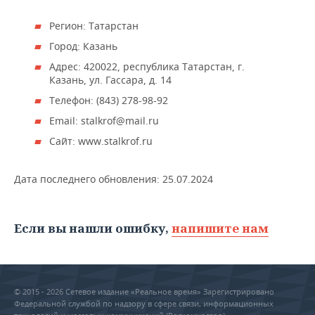
НЕФТЕХИМИЯ
Регион: Татарстан
РОЗНИЧНАЯ ТОРГОВЛЯ
НОВОСТИ ТЕХНОЛОГИЙ
МЕРОПРИЯТИЯ
НЕФТЬ
Город: Казань
ТРАНСПОРТ
IT
НОВОСТИ МЕРОПРИЯТИЙ
СПОРТ
Адрес: 420022, республика Татарстан, г.
ОПК
Казань, ул. Гассара, д. 14
УСЛУГИ
МЕДИА
ВЫЕЗДНАЯ РЕДАКЦИЯ
НОВОСТИ СПОРТА
ОБЩЕСТВО
Телефон: (843) 278-98-92
ЭНЕРГЕТИКА
Email: stalkrof@mail.ru
ТЕЛЕКОММУНИКАЦИИ
БИЗНЕС-БРАНЧИ
ФУТБОЛ
НОВОСТИ ОБЩЕСТВА
ФОТОГАЛЕРЕЯ
Сайт: www.stalkrof.ru
ONLINE-КОНФЕРЕНЦИИ
ХОККЕЙ
ВЛАСТЬ
СЮЖЕТЫ
Дата последнего обновления:
25.07.2024
ОТКРЫТАЯ ЛЕКЦИЯ
БАСКЕТБОЛ
ИНФРАСТРУКТУРА
СПРАВОЧНИК
ВОЛЕЙБОЛ
ИСТОРИЯ
СПИСОК ПЕРСОН
ПОЛНАЯ ВЕРСИЯ
Если вы нашли ошибку,
напишите нам
КИБЕРСПОРТ
КУЛЬТУРА
СПИСОК КОМПАНИЙ
ФИГУРНОЕ КАТАНИЕ
МЕДИЦИНА
© 2015 - 2026 Сетевое издание «Реальное время» Зарегистрировано
Федеральной службой по надзору в сфере связи, информационных