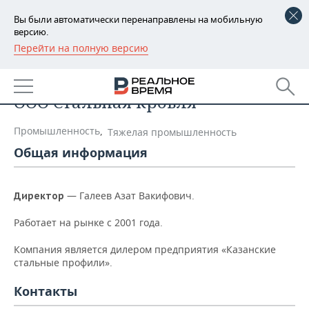
Вы были автоматически перенаправлены на мобильную
версию.
Перейти на полную версию
РЕГИОНЫ
Список компаний
БАШКОРТОСТАН
НОВОСТИ
ООО Стальная кровля
ТАТАРСТАН
АНАЛИТИКА
Промышленность
,
Тяжелая промышленность
УДМУРТИЯ
НОВОСТИ АНАЛИТИКИ
ЭКОНОМИКА
Общая информация
ДЕКЛАРАЦИИ О ДОХОДАХ
НОВОСТИ ЭКОНОМИКИ
ПРОМЫШЛЕННОСТЬ
— Галеев Азат Вакифович.
Директор
КОРОЛИ ГОСЗАКАЗА ПФО
ФИНАНСЫ
НОВОСТИ
НЕДВИЖИМОСТЬ
ПРОМЫШЛЕННОСТИ
Работает на рынке с 2001 года.
ВУЗЫ ТАТАРСТАНА
БАНКИ
НОВОСТИ НЕДВИЖИМОСТИ
АВТО
Компания является дилером предприятия «Казанские
АГРОПРОМ
стальные профили».
КОМУ ПРИНАДЛЕЖАТ
БЮДЖЕТ
НОВОСТИ АВТО
БИЗНЕС
ТОРГОВЫЕ ЦЕНТРЫ
МАШИНОСТРОЕНИЕ
Контакты
ТАТАРСТАНА
ИНВЕСТИЦИИ
НОВОСТИ БИЗНЕСА
ТЕХНОЛОГИИ