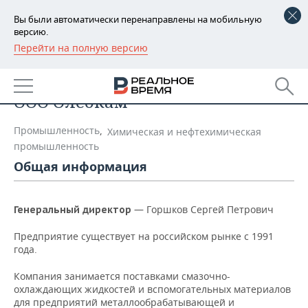
Вы были автоматически перенаправлены на мобильную
версию.
Перейти на полную версию
РЕГИОНЫ
Список компаний
БАШКОРТОСТАН
НОВОСТИ
ООО Олеокам
ТАТАРСТАН
АНАЛИТИКА
Промышленность
,
Химическая и нефтехимическая
УДМУРТИЯ
НОВОСТИ АНАЛИТИКИ
ЭКОНОМИКА
промышленность
Общая информация
ДЕКЛАРАЦИИ О ДОХОДАХ
НОВОСТИ ЭКОНОМИКИ
ПРОМЫШЛЕННОСТЬ
КОРОЛИ ГОСЗАКАЗА ПФО
ФИНАНСЫ
НОВОСТИ
НЕДВИЖИМОСТЬ
— Горшков Сергей Петрович
Генеральный директор
ПРОМЫШЛЕННОСТИ
Предприятие существует на российском рынке с 1991
ВУЗЫ ТАТАРСТАНА
БАНКИ
НОВОСТИ НЕДВИЖИМОСТИ
АВТО
АГРОПРОМ
года.
КОМУ ПРИНАДЛЕЖАТ
БЮДЖЕТ
НОВОСТИ АВТО
БИЗНЕС
Компания занимается поставками смазочно-
ТОРГОВЫЕ ЦЕНТРЫ
МАШИНОСТРОЕНИЕ
охлаждающих жидкостей и вспомогательных материалов
ТАТАРСТАНА
ИНВЕСТИЦИИ
НОВОСТИ БИЗНЕСА
для предприятий металлообрабатывающей и
ТЕХНОЛОГИИ