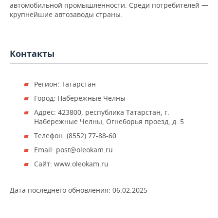
НЕФТЕХИМИЯ
автомобильной промышленности. Среди потребителей —
крупнейшие автозаводы страны.
РОЗНИЧНАЯ ТОРГОВЛЯ
НОВОСТИ ТЕХНОЛОГИЙ
МЕРОПРИЯТИЯ
НЕФТЬ
ТРАНСПОРТ
IT
НОВОСТИ МЕРОПРИЯТИЙ
СПОРТ
ОПК
Контакты
УСЛУГИ
МЕДИА
ВЫЕЗДНАЯ РЕДАКЦИЯ
НОВОСТИ СПОРТА
ОБЩЕСТВО
ЭНЕРГЕТИКА
Регион: Татарстан
ТЕЛЕКОММУНИКАЦИИ
БИЗНЕС-БРАНЧИ
ФУТБОЛ
НОВОСТИ ОБЩЕСТВА
ФОТОГАЛЕРЕЯ
Город: Набережные Челны
ONLINE-КОНФЕРЕНЦИИ
ХОККЕЙ
ВЛАСТЬ
СЮЖЕТЫ
Адрес: 423800, республика Татарстан, г.
Набережные Челны, Огнеборья проезд, д. 5
ОТКРЫТАЯ ЛЕКЦИЯ
БАСКЕТБОЛ
ИНФРАСТРУКТУРА
СПРАВОЧНИК
Телефон: (8552) 77-88-60
Email: post@oleokam.ru
ВОЛЕЙБОЛ
ИСТОРИЯ
СПИСОК ПЕРСОН
ПОЛНАЯ ВЕРСИЯ
Сайт: www.oleokam.ru
КИБЕРСПОРТ
КУЛЬТУРА
СПИСОК КОМПАНИЙ
Дата последнего обновления:
06.02.2025
ФИГУРНОЕ КАТАНИЕ
МЕДИЦИНА