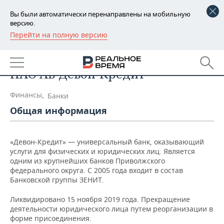
Вы были автоматически перенаправлены на мобильную
версию.
Перейти на полную версию
РЕГИОНЫ
Список компаний
БАШКОРТОСТАН
НОВОСТИ
ПАО АБ Девон-Кредит
ТАТАРСТАН
АНАЛИТИКА
Финансы
,
Банки
УДМУРТИЯ
НОВОСТИ АНАЛИТИКИ
ЭКОНОМИКА
Общая информация
ДЕКЛАРАЦИИ О ДОХОДАХ
НОВОСТИ ЭКОНОМИКИ
ПРОМЫШЛЕННОСТЬ
«Девон-Кредит» — универсальный банк, оказывающий
КОРОЛИ ГОСЗАКАЗА ПФО
ФИНАНСЫ
НОВОСТИ
НЕДВИЖИМОСТЬ
услуги для физических и юридических лиц. Является
ПРОМЫШЛЕННОСТИ
одним из крупнейших банков Приволжского
федерального округа. С 2005 года входит в состав
ВУЗЫ ТАТАРСТАНА
БАНКИ
НОВОСТИ НЕДВИЖИМОСТИ
АВТО
Банковской группы ЗЕНИТ.
АГРОПРОМ
КОМУ ПРИНАДЛЕЖАТ
БЮДЖЕТ
НОВОСТИ АВТО
БИЗНЕС
Ликвидировано 15 ноября 2019 года. Прекращение
ТОРГОВЫЕ ЦЕНТРЫ
МАШИНОСТРОЕНИЕ
деятельности юридического лица путем реорганизации в
ТАТАРСТАНА
форме присоединения.
ИНВЕСТИЦИИ
НОВОСТИ БИЗНЕСА
ТЕХНОЛОГИИ