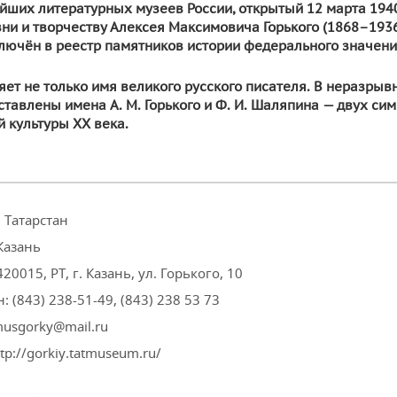
йших литературных музеев России, открытый 12 марта 1940
и и творчеству Алексея Максимовича Горького (1868–1936)
ключён в реестр памятников истории федерального значени
ет не только имя великого русского писателя. В неразрыв
тавлены имена А. М. Горького и Ф. И. Шаляпина — двух си
й культуры ХХ века
.
 Татарстан
Казань
420015, РТ, г. Казань, ул. Горького, 10
: (843) 238-51-49, (843) 238 53 73
musgorky@mail.ru
ttp://gorkiy.tatmuseum.ru/