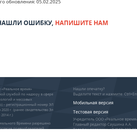
его обновления:
05.02.2025
 НАШЛИ ОШИБКУ,
НАПИШИТЕ НАМ
Нашли опечатку?
ие «Реальное время»
Выделите текст и нажмите: Ctrl+En
ой службой по надзору в сфере
ологий и массовых
Мобильная версия
р) – регистрационный номер ЭЛ
 2020 г. (ранее свидетельство Эл
Тестовая версия
2014 г.)
Учредитель ООО «Реальное время
Реального Времени разрешено
Главный редактор Саушина А.А.
огласия правообладателей,
Телефон редакции: +7 (843) 222-90
гиперссылка обязательны при
info@realnoevremya.ru