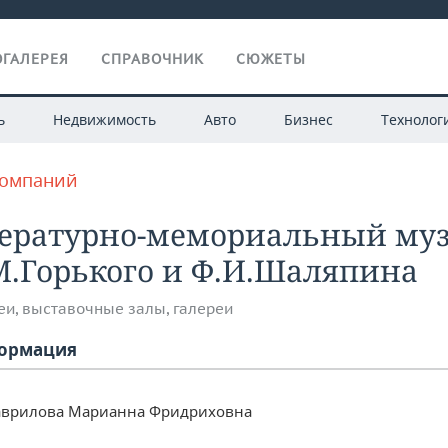
ГАЛЕРЕЯ
СПРАВОЧНИК
СЮЖЕТЫ
ь
Недвижимость
Авто
Бизнес
Технолог
компаний
тературно-мемориальный му
М.Горького и Ф.И.Шаляпина
еи, выставочные залы, галереи
ормация
аврилова Марианна Фридриховна