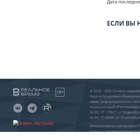
Дата последн
ЕСЛИ ВЫ
© 2015 - 2026 Сетевое издан
18+
Зарегистрировано Федеральн
связи, информационных техн
коммуникаций (Роскомнадзо
№ ФС 77 - 79627 от 18 декабря
№ ФС 77-59331 от 18 сентября 
Использование материалов 
только с предварительного с
упоминание сайта и прямая 