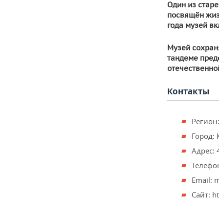
Один из старе
посвящён жизн
года музей в
Музей сохраня
тандеме предс
отечественно
Контакты
Регион:
Город: 
Адрес: 
Телефон
Email: 
Сайт: h