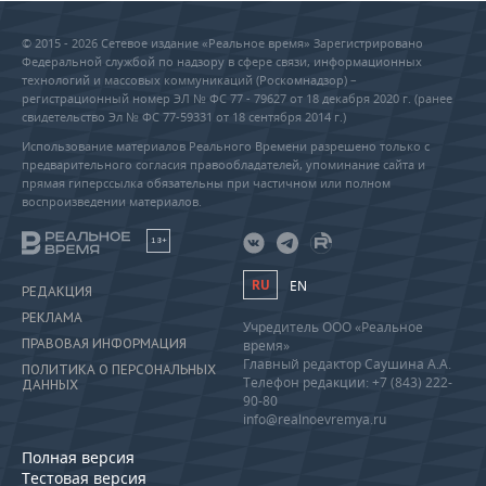
ВОДНЫЕ ВИДЫ СПОРТА
ОБРАЗОВАНИЕ
© 2015 - 2026 Сетевое издание «Реальное время» Зарегистрировано
ХОККЕЙ С МЯЧОМ
ПРОИСШЕСТВИЯ
Федеральной службой по надзору в сфере связи, информационных
технологий и массовых коммуникаций (Роскомнадзор) –
регистрационный номер ЭЛ № ФС 77 - 79627 от 18 декабря 2020 г. (ранее
свидетельство Эл № ФС 77-59331 от 18 сентября 2014 г.)
Использование материалов Реального Времени разрешено только с
предварительного согласия правообладателей, упоминание сайта и
прямая гиперссылка обязательны при частичном или полном
воспроизведении материалов.
18+
RU
EN
РЕДАКЦИЯ
РЕКЛАМА
Учредитель ООО «Реальное
ПРАВОВАЯ ИНФОРМАЦИЯ
время»
Главный редактор Саушина А.А.
ПОЛИТИКА О ПЕРСОНАЛЬНЫХ
Телефон редакции: +7 (843) 222-
ДАННЫХ
90-80
info@realnoevremya.ru
Полная версия
Тестовая версия