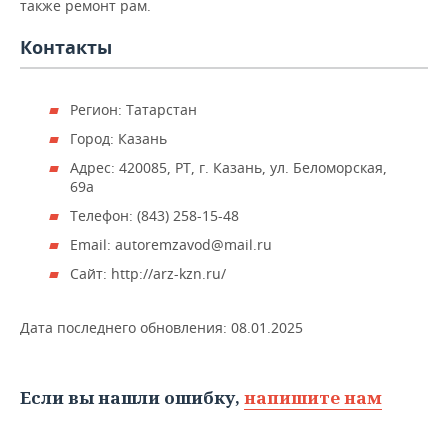
также ремонт рам.
НЕФТЕХИМИЯ
РОЗНИЧНАЯ ТОРГОВЛЯ
НОВОСТИ ТЕХНОЛОГИЙ
МЕРОПРИЯТИЯ
Контакты
НЕФТЬ
ТРАНСПОРТ
IT
НОВОСТИ МЕРОПРИЯТИЙ
СПОРТ
ОПК
Регион: Татарстан
УСЛУГИ
МЕДИА
ВЫЕЗДНАЯ РЕДАКЦИЯ
НОВОСТИ СПОРТА
ОБЩЕСТВО
Город: Казань
ЭНЕРГЕТИКА
Адрес: 420085, РТ, г. Казань, ул. Беломорская,
ТЕЛЕКОММУНИКАЦИИ
БИЗНЕС-БРАНЧИ
ФУТБОЛ
НОВОСТИ ОБЩЕСТВА
ФОТОГАЛЕРЕЯ
69а
Телефон: (843) 258-15-48
ONLINE-КОНФЕРЕНЦИИ
ХОККЕЙ
ВЛАСТЬ
СЮЖЕТЫ
Email: autoremzavod@mail.ru
ОТКРЫТАЯ ЛЕКЦИЯ
БАСКЕТБОЛ
ИНФРАСТРУКТУРА
СПРАВОЧНИК
Сайт: http://arz-kzn.ru/
ВОЛЕЙБОЛ
ИСТОРИЯ
СПИСОК ПЕРСОН
ПОЛНАЯ ВЕРСИЯ
Дата последнего обновления:
08.01.2025
КИБЕРСПОРТ
КУЛЬТУРА
СПИСОК КОМПАНИЙ
Если вы нашли ошибку,
напишите нам
ФИГУРНОЕ КАТАНИЕ
МЕДИЦИНА