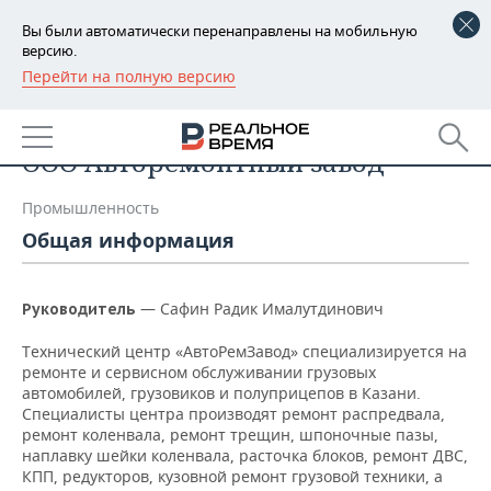
Вы были автоматически перенаправлены на мобильную
версию.
Перейти на полную версию
РЕГИОНЫ
Список компаний
БАШКОРТОСТАН
НОВОСТИ
ООО Авторемонтный завод
ТАТАРСТАН
АНАЛИТИКА
Промышленность
УДМУРТИЯ
НОВОСТИ АНАЛИТИКИ
ЭКОНОМИКА
Общая информация
ДЕКЛАРАЦИИ О ДОХОДАХ
НОВОСТИ ЭКОНОМИКИ
ПРОМЫШЛЕННОСТЬ
— Сафин Радик Ималутдинович
Руководитель
КОРОЛИ ГОСЗАКАЗА ПФО
ФИНАНСЫ
НОВОСТИ
НЕДВИЖИМОСТЬ
ПРОМЫШЛЕННОСТИ
Технический центр «АвтоРемЗавод» специализируется на
ремонте и сервисном обслуживании грузовых
ВУЗЫ ТАТАРСТАНА
БАНКИ
НОВОСТИ НЕДВИЖИМОСТИ
АВТО
автомобилей, грузовиков и полуприцепов в Казани.
АГРОПРОМ
Специалисты центра производят ремонт распредвала,
КОМУ ПРИНАДЛЕЖАТ
БЮДЖЕТ
НОВОСТИ АВТО
БИЗНЕС
ремонт коленвала, ремонт трещин, шпоночные пазы,
ТОРГОВЫЕ ЦЕНТРЫ
МАШИНОСТРОЕНИЕ
наплавку шейки коленвала, расточка блоков, ремонт ДВС,
ТАТАРСТАНА
КПП, редукторов, кузовной ремонт грузовой техники, а
ИНВЕСТИЦИИ
НОВОСТИ БИЗНЕСА
ТЕХНОЛОГИИ