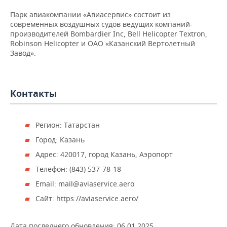
НЕФТЕХИМИЯ
Парк авиакомпании «Авиасервис» состоит из
РОЗНИЧНАЯ ТОРГОВЛЯ
НОВОСТИ ТЕХНОЛОГИЙ
МЕРОПРИЯТИЯ
современных воздушных судов ведущих компаний-
НЕФТЬ
производителей Bombardier Inc, Bell Helicopter Textron,
ТРАНСПОРТ
IT
НОВОСТИ МЕРОПРИЯТИЙ
СПОРТ
Robinson Helicopter и ОАО «Казанский Вертолетный
ОПК
Завод».
УСЛУГИ
МЕДИА
ВЫЕЗДНАЯ РЕДАКЦИЯ
НОВОСТИ СПОРТА
ОБЩЕСТВО
ЭНЕРГЕТИКА
ТЕЛЕКОММУНИКАЦИИ
БИЗНЕС-БРАНЧИ
ФУТБОЛ
НОВОСТИ ОБЩЕСТВА
ФОТОГАЛЕРЕЯ
Контакты
ONLINE-КОНФЕРЕНЦИИ
ХОККЕЙ
ВЛАСТЬ
СЮЖЕТЫ
Регион: Татарстан
ОТКРЫТАЯ ЛЕКЦИЯ
БАСКЕТБОЛ
ИНФРАСТРУКТУРА
СПРАВОЧНИК
Город: Казань
Адрес: 420017, город Казань, Аэропорт
ВОЛЕЙБОЛ
ИСТОРИЯ
СПИСОК ПЕРСОН
ПОЛНАЯ ВЕРСИЯ
Телефон: (843) 537-78-18
КИБЕРСПОРТ
КУЛЬТУРА
СПИСОК КОМПАНИЙ
Email: mail@aviaservice.aero
Сайт: https://aviaservice.aero/
ФИГУРНОЕ КАТАНИЕ
МЕДИЦИНА
Дата последнего обновления:
06.01.2025