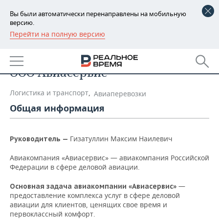
Вы были автоматически перенаправлены на мобильную
версию.
Перейти на полную версию
РЕГИОНЫ
Список компаний
БАШКОРТОСТАН
НОВОСТИ
ООО Авиасервис
ТАТАРСТАН
АНАЛИТИКА
Логистика и транспорт
,
Авиаперевозки
УДМУРТИЯ
НОВОСТИ АНАЛИТИКИ
ЭКОНОМИКА
Общая информация
ДЕКЛАРАЦИИ О ДОХОДАХ
НОВОСТИ ЭКОНОМИКИ
ПРОМЫШЛЕННОСТЬ
Гизатуллин Максим Наилевич
Руководитель —
КОРОЛИ ГОСЗАКАЗА ПФО
ФИНАНСЫ
НОВОСТИ
НЕДВИЖИМОСТЬ
ПРОМЫШЛЕННОСТИ
Авиакомпания «Авиасервис» — авиакомпания Российской
Федерации в сфере деловой авиации.
ВУЗЫ ТАТАРСТАНА
БАНКИ
НОВОСТИ НЕДВИЖИМОСТИ
АВТО
АГРОПРОМ
—
Основная задача авиакомпании «Авиасервис»
КОМУ ПРИНАДЛЕЖАТ
БЮДЖЕТ
НОВОСТИ АВТО
БИЗНЕС
предоставление комплекса услуг в сфере деловой
ТОРГОВЫЕ ЦЕНТРЫ
МАШИНОСТРОЕНИЕ
авиации для клиентов, ценящих свое время и
ТАТАРСТАНА
первоклассный комфорт.
ИНВЕСТИЦИИ
НОВОСТИ БИЗНЕСА
ТЕХНОЛОГИИ