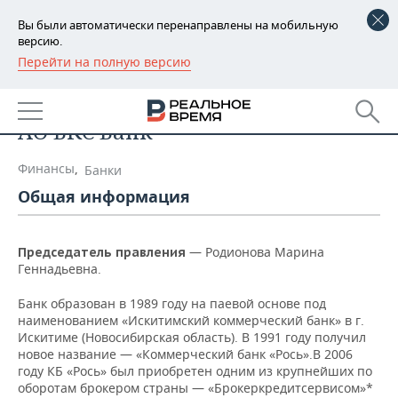
Вы были автоматически перенаправлены на мобильную
версию.
Перейти на полную версию
РЕГИОНЫ
Список компаний
БАШКОРТОСТАН
НОВОСТИ
АО БКС Банк
ТАТАРСТАН
АНАЛИТИКА
Финансы
,
Банки
УДМУРТИЯ
НОВОСТИ АНАЛИТИКИ
ЭКОНОМИКА
Общая информация
ДЕКЛАРАЦИИ О ДОХОДАХ
НОВОСТИ ЭКОНОМИКИ
ПРОМЫШЛЕННОСТЬ
— Родионова Марина
Председатель правления
КОРОЛИ ГОСЗАКАЗА ПФО
ФИНАНСЫ
НОВОСТИ
НЕДВИЖИМОСТЬ
Геннадьевна.
ПРОМЫШЛЕННОСТИ
Банк образован в 1989 году на паевой основе под
ВУЗЫ ТАТАРСТАНА
БАНКИ
НОВОСТИ НЕДВИЖИМОСТИ
АВТО
наименованием «Искитимский коммерческий банк» в г.
АГРОПРОМ
Искитиме (Новосибирская область). В 1991 году получил
КОМУ ПРИНАДЛЕЖАТ
БЮДЖЕТ
НОВОСТИ АВТО
БИЗНЕС
новое название — «Коммерческий банк «Рось».В 2006
ТОРГОВЫЕ ЦЕНТРЫ
МАШИНОСТРОЕНИЕ
году КБ «Рось» был приобретен одним из крупнейших по
ТАТАРСТАНА
оборотам брокером страны — «Брокеркредитсервисом»*
ИНВЕСТИЦИИ
НОВОСТИ БИЗНЕСА
ТЕХНОЛОГИИ