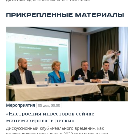
ВОДНЫЕ ВИДЫ СПОРТА
ОБРАЗОВАНИЕ
ПРИКРЕПЛЕННЫЕ МАТЕРИАЛЫ
ХОККЕЙ С МЯЧОМ
ПРОИСШЕСТВИЯ
Мероприятия
08 дек, 00:00
«Настроения инвесторов сейчас —
минимизировать риски»
Дискуссионный клуб «Реального времени»: как
инвестировали россияне в 2022 году и где искать