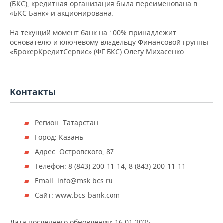
НЕФТЕХИМИЯ
(БКС), кредитная организация была переименована в
«БКС Банк» и акционирована.
РОЗНИЧНАЯ ТОРГОВЛЯ
НОВОСТИ ТЕХНОЛОГИЙ
МЕРОПРИЯТИЯ
НЕФТЬ
На текущий момент банк на 100% принадлежит
ТРАНСПОРТ
IT
НОВОСТИ МЕРОПРИЯТИЙ
СПОРТ
основателю и ключевому владельцу Финансовой группы
ОПК
«БрокерКредитСервис» (ФГ БКС) Олегу Михасенко.
УСЛУГИ
МЕДИА
ВЫЕЗДНАЯ РЕДАКЦИЯ
НОВОСТИ СПОРТА
ОБЩЕСТВО
ЭНЕРГЕТИКА
ТЕЛЕКОММУНИКАЦИИ
БИЗНЕС-БРАНЧИ
ФУТБОЛ
НОВОСТИ ОБЩЕСТВА
ФОТОГАЛЕРЕЯ
Контакты
ONLINE-КОНФЕРЕНЦИИ
ХОККЕЙ
ВЛАСТЬ
СЮЖЕТЫ
Регион: Татарстан
ОТКРЫТАЯ ЛЕКЦИЯ
БАСКЕТБОЛ
ИНФРАСТРУКТУРА
СПРАВОЧНИК
Город: Казань
Адрес: Островского, 87
ВОЛЕЙБОЛ
ИСТОРИЯ
СПИСОК ПЕРСОН
ПОЛНАЯ ВЕРСИЯ
Телефон: 8 (843) 200-11-14, 8 (843) 200-11-11
КИБЕРСПОРТ
КУЛЬТУРА
СПИСОК КОМПАНИЙ
Email: info@msk.bcs.ru
Сайт: www.bcs-bank.com
ФИГУРНОЕ КАТАНИЕ
МЕДИЦИНА
Дата последнего обновления:
16.01.2025