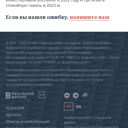
спокойную гавань в 2023-м
Если вы нашли ошибку,
напишите нам
© 2015 - 2026 Сетевое издание «Реальное время» Зарегистрировано
Федеральной службой по надзору в сфере связи, информационных
технологий и массовых коммуникаций (Роскомнадзор) –
регистрационный номер ЭЛ № ФС 77 - 79627 от 18 декабря 2020 г. (ранее
свидетельство Эл № ФС 77-59331 от 18 сентября 2014 г.)
Использование материалов Реального Времени разрешено только с
предварительного согласия правообладателей, упоминание сайта и
прямая гиперссылка обязательны при частичном или полном
воспроизведении материалов.
18+
RU
EN
РЕДАКЦИЯ
РЕКЛАМА
Учредитель ООО «Реальное
ПРАВОВАЯ ИНФОРМАЦИЯ
время»
Главный редактор Саушина А.А.