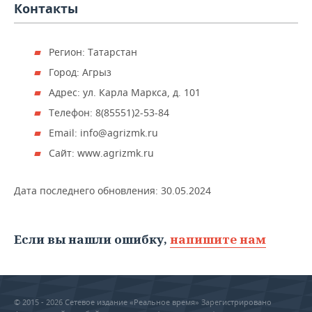
НЕФТЕХИМИЯ
Контакты
РОЗНИЧНАЯ ТОРГОВЛЯ
НОВОСТИ ТЕХНОЛОГИЙ
МЕРОПРИЯТИЯ
НЕФТЬ
Регион: Татарстан
ТРАНСПОРТ
IT
НОВОСТИ МЕРОПРИЯТИЙ
СПОРТ
ОПК
Город: Агрыз
УСЛУГИ
МЕДИА
ВЫЕЗДНАЯ РЕДАКЦИЯ
НОВОСТИ СПОРТА
ОБЩЕСТВО
Адрес: ул. Карла Маркса, д. 101
ЭНЕРГЕТИКА
Телефон: 8(85551)2-53-84
ТЕЛЕКОММУНИКАЦИИ
БИЗНЕС-БРАНЧИ
ФУТБОЛ
НОВОСТИ ОБЩЕСТВА
ФОТОГАЛЕРЕЯ
Email: info@agrizmk.ru
Сайт: www.agrizmk.ru
ONLINE-КОНФЕРЕНЦИИ
ХОККЕЙ
ВЛАСТЬ
СЮЖЕТЫ
ОТКРЫТАЯ ЛЕКЦИЯ
БАСКЕТБОЛ
ИНФРАСТРУКТУРА
СПРАВОЧНИК
Дата последнего обновления:
30.05.2024
ВОЛЕЙБОЛ
ИСТОРИЯ
СПИСОК ПЕРСОН
ПОЛНАЯ ВЕРСИЯ
Если вы нашли ошибку,
напишите нам
КИБЕРСПОРТ
КУЛЬТУРА
СПИСОК КОМПАНИЙ
ФИГУРНОЕ КАТАНИЕ
МЕДИЦИНА
© 2015 - 2026 Сетевое издание «Реальное время» Зарегистрировано