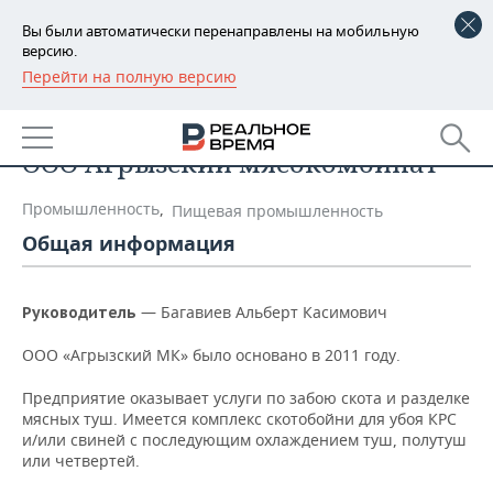
Вы были автоматически перенаправлены на мобильную
версию.
Перейти на полную версию
РЕГИОНЫ
Список компаний
БАШКОРТОСТАН
НОВОСТИ
ООО Агрызский мясокомбинат
ТАТАРСТАН
АНАЛИТИКА
Промышленность
,
Пищевая промышленность
УДМУРТИЯ
НОВОСТИ АНАЛИТИКИ
ЭКОНОМИКА
Общая информация
ДЕКЛАРАЦИИ О ДОХОДАХ
НОВОСТИ ЭКОНОМИКИ
ПРОМЫШЛЕННОСТЬ
— Багавиев Альберт Касимович
Руководитель
КОРОЛИ ГОСЗАКАЗА ПФО
ФИНАНСЫ
НОВОСТИ
НЕДВИЖИМОСТЬ
ПРОМЫШЛЕННОСТИ
ООО «Агрызский МК» было основано в 2011 году.
ВУЗЫ ТАТАРСТАНА
БАНКИ
НОВОСТИ НЕДВИЖИМОСТИ
АВТО
Предприятие оказывает услуги по забою скота и разделке
АГРОПРОМ
мясных туш. Имеется комплекс скотобойни для убоя КРС
КОМУ ПРИНАДЛЕЖАТ
БЮДЖЕТ
НОВОСТИ АВТО
БИЗНЕС
и/или свиней с последующим охлаждением туш, полутуш
ТОРГОВЫЕ ЦЕНТРЫ
МАШИНОСТРОЕНИЕ
или четвертей.
ТАТАРСТАНА
ИНВЕСТИЦИИ
НОВОСТИ БИЗНЕСА
ТЕХНОЛОГИИ