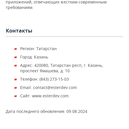
НЕФТЕХИМИЯ
приложений, отвечающих жестким современным
требованиям.
РОЗНИЧНАЯ ТОРГОВЛЯ
НОВОСТИ ТЕХНОЛОГИЙ
МЕРОПРИЯТИЯ
НЕФТЬ
ТРАНСПОРТ
IT
НОВОСТИ МЕРОПРИЯТИЙ
СПОРТ
ОПК
Контакты
УСЛУГИ
МЕДИА
ВЫЕЗДНАЯ РЕДАКЦИЯ
НОВОСТИ СПОРТА
ОБЩЕСТВО
ЭНЕРГЕТИКА
Регион: Татарстан
ТЕЛЕКОММУНИКАЦИИ
БИЗНЕС-БРАНЧИ
ФУТБОЛ
НОВОСТИ ОБЩЕСТВА
ФОТОГАЛЕРЕЯ
Город: Казань
ONLINE-КОНФЕРЕНЦИИ
ХОККЕЙ
ВЛАСТЬ
СЮЖЕТЫ
Адрес: 420080, Татарстан респ, г. Казань,
проспект Ямашева, д. 10
ОТКРЫТАЯ ЛЕКЦИЯ
БАСКЕТБОЛ
ИНФРАСТРУКТУРА
СПРАВОЧНИК
Телефон: (843) 273-15-03
Email: contact@esterdev.com
ВОЛЕЙБОЛ
ИСТОРИЯ
СПИСОК ПЕРСОН
ПОЛНАЯ ВЕРСИЯ
Сайт: www.esterdev.com
КИБЕРСПОРТ
КУЛЬТУРА
СПИСОК КОМПАНИЙ
Дата последнего обновления:
09.08.2024
ФИГУРНОЕ КАТАНИЕ
МЕДИЦИНА