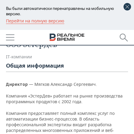
Вы были автоматически перенаправлены на мобильную
версию.
Перейти на полную версию
РЕГИОНЫ
Список компаний
БАШКОРТОСТАН
НОВОСТИ
ООО ЭстерДев
ТАТАРСТАН
АНАЛИТИКА
IT-компании
УДМУРТИЯ
НОВОСТИ АНАЛИТИКИ
ЭКОНОМИКА
Общая информация
ДЕКЛАРАЦИИ О ДОХОДАХ
НОВОСТИ ЭКОНОМИКИ
ПРОМЫШЛЕННОСТЬ
— Мягков Александр Сергеевич.
Директор
КОРОЛИ ГОСЗАКАЗА ПФО
ФИНАНСЫ
НОВОСТИ
НЕДВИЖИМОСТЬ
ПРОМЫШЛЕННОСТИ
Компания «ЭстерДев» работает на рынке производства
программных продуктов с 2002 года.
ВУЗЫ ТАТАРСТАНА
БАНКИ
НОВОСТИ НЕДВИЖИМОСТИ
АВТО
АГРОПРОМ
Компания предоставляет полный комплекс услуг по
КОМУ ПРИНАДЛЕЖАТ
БЮДЖЕТ
НОВОСТИ АВТО
БИЗНЕС
автоматизации бизнес-процессов. В область
ТОРГОВЫЕ ЦЕНТРЫ
МАШИНОСТРОЕНИЕ
профессиональной экспертизы входит разработка
ТАТАРСТАНА
распределенных многозвенных приложений и веб-
ИНВЕСТИЦИИ
НОВОСТИ БИЗНЕСА
ТЕХНОЛОГИИ