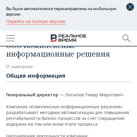
Вы были автоматически перенаправлены на мобильную
версию.
Перейти на полную версию
РЕГИОНЫ
Список компаний
БАШКОРТОСТАН
НОВОСТИ
ООО Комплексные
ТАТАРСТАН
АНАЛИТИКА
информационные решения
УДМУРТИЯ
НОВОСТИ АНАЛИТИКИ
ЭКОНОМИКА
IT-компании
Общая информация
ДЕКЛАРАЦИИ О ДОХОДАХ
НОВОСТИ ЭКОНОМИКИ
ПРОМЫШЛЕННОСТЬ
КОРОЛИ ГОСЗАКАЗА ПФО
ФИНАНСЫ
НОВОСТИ
НЕДВИЖИМОСТЬ
— Латыпов Тимур Маратович.
Генеральный директор
ПРОМЫШЛЕННОСТИ
ВУЗЫ ТАТАРСТАНА
БАНКИ
НОВОСТИ НЕДВИЖИМОСТИ
АВТО
Компания «Комплексные информационные решения»
АГРОПРОМ
разрабатывает методики автоматизации для повышения
рентабельности бизнес-процессов за счет сокращения
КОМУ ПРИНАДЛЕЖАТ
БЮДЖЕТ
НОВОСТИ АВТО
БИЗНЕС
издержек на том или ином этапе процесса.
ТОРГОВЫЕ ЦЕНТРЫ
МАШИНОСТРОЕНИЕ
ТАТАРСТАНА
ИНВЕСТИЦИИ
НОВОСТИ БИЗНЕСА
ТЕХНОЛОГИИ
Направления деятельности компании: