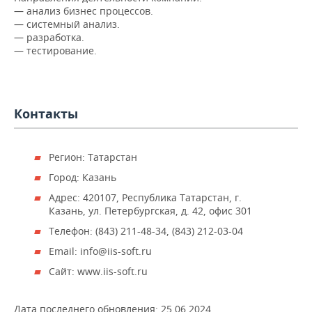
НЕФТЕХИМИЯ
— анализ бизнес процессов.
— системный анализ.
РОЗНИЧНАЯ ТОРГОВЛЯ
НОВОСТИ ТЕХНОЛОГИЙ
МЕРОПРИЯТИЯ
НЕФТЬ
— разработка.
— тестирование.
ТРАНСПОРТ
IT
НОВОСТИ МЕРОПРИЯТИЙ
СПОРТ
ОПК
УСЛУГИ
МЕДИА
ВЫЕЗДНАЯ РЕДАКЦИЯ
НОВОСТИ СПОРТА
ОБЩЕСТВО
ЭНЕРГЕТИКА
Контакты
ТЕЛЕКОММУНИКАЦИИ
БИЗНЕС-БРАНЧИ
ФУТБОЛ
НОВОСТИ ОБЩЕСТВА
ФОТОГАЛЕРЕЯ
ONLINE-КОНФЕРЕНЦИИ
ХОККЕЙ
ВЛАСТЬ
СЮЖЕТЫ
Регион: Татарстан
Город: Казань
ОТКРЫТАЯ ЛЕКЦИЯ
БАСКЕТБОЛ
ИНФРАСТРУКТУРА
СПРАВОЧНИК
Адрес: 420107, Республика Татарстан, г.
Казань, ул. Петербургская, д. 42, офис 301
ВОЛЕЙБОЛ
ИСТОРИЯ
СПИСОК ПЕРСОН
ПОЛНАЯ ВЕРСИЯ
Телефон: (843) 211-48-34, (843) 212-03-04
КИБЕРСПОРТ
КУЛЬТУРА
СПИСОК КОМПАНИЙ
Email: info@iis-soft.ru
Сайт: www.iis-soft.ru
ФИГУРНОЕ КАТАНИЕ
МЕДИЦИНА
Дата последнего обновления:
25.06.2024