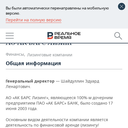
Вы были автоматически перенаправлены на мобильную
версию.
Перейти на полную версию
РЕГИОНЫ
Список компаний
БАШКОРТОСТАН
НОВОСТИ
АО АК БАРС Лизинг
ТАТАРСТАН
АНАЛИТИКА
Финансы
,
Лизинговые компании
УДМУРТИЯ
НОВОСТИ АНАЛИТИКИ
ЭКОНОМИКА
Общая информация
ДЕКЛАРАЦИИ О ДОХОДАХ
НОВОСТИ ЭКОНОМИКИ
ПРОМЫШЛЕННОСТЬ
— Шайдуллин Эдуард
Генеральный директор
КОРОЛИ ГОСЗАКАЗА ПФО
ФИНАНСЫ
НОВОСТИ
НЕДВИЖИМОСТЬ
Ленартович.
ПРОМЫШЛЕННОСТИ
АО «АК БАРС Лизинг», являющееся 100%-м дочерним
ВУЗЫ ТАТАРСТАНА
БАНКИ
НОВОСТИ НЕДВИЖИМОСТИ
АВТО
предприятием ПАО «АК БАРС» БАНК, было создано 17
АГРОПРОМ
июня 2003 года.
КОМУ ПРИНАДЛЕЖАТ
БЮДЖЕТ
НОВОСТИ АВТО
БИЗНЕС
ТОРГОВЫЕ ЦЕНТРЫ
МАШИНОСТРОЕНИЕ
Основным видом деятельности компании является
ТАТАРСТАНА
деятельность по финансовой аренде (лизингу/
ИНВЕСТИЦИИ
НОВОСТИ БИЗНЕСА
ТЕХНОЛОГИИ