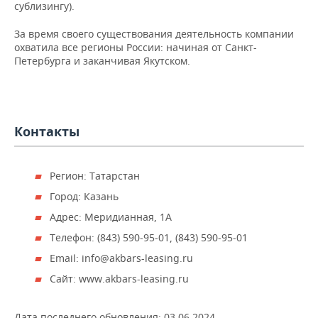
НЕФТЕХИМИЯ
сублизингу).
РОЗНИЧНАЯ ТОРГОВЛЯ
НОВОСТИ ТЕХНОЛОГИЙ
МЕРОПРИЯТИЯ
За время своего существования деятельность компании
НЕФТЬ
охватила все регионы России: начиная от Санкт-
ТРАНСПОРТ
IT
НОВОСТИ МЕРОПРИЯТИЙ
СПОРТ
Петербурга и заканчивая Якутском.
ОПК
УСЛУГИ
МЕДИА
ВЫЕЗДНАЯ РЕДАКЦИЯ
НОВОСТИ СПОРТА
ОБЩЕСТВО
ЭНЕРГЕТИКА
ТЕЛЕКОММУНИКАЦИИ
БИЗНЕС-БРАНЧИ
ФУТБОЛ
НОВОСТИ ОБЩЕСТВА
ФОТОГАЛЕРЕЯ
Контакты
ONLINE-КОНФЕРЕНЦИИ
ХОККЕЙ
ВЛАСТЬ
СЮЖЕТЫ
Регион: Татарстан
ОТКРЫТАЯ ЛЕКЦИЯ
БАСКЕТБОЛ
ИНФРАСТРУКТУРА
СПРАВОЧНИК
Город: Казань
Адрес: Меридианная, 1А
ВОЛЕЙБОЛ
ИСТОРИЯ
СПИСОК ПЕРСОН
ПОЛНАЯ ВЕРСИЯ
Телефон: (843) 590-95-01, (843) 590-95-01
КИБЕРСПОРТ
КУЛЬТУРА
СПИСОК КОМПАНИЙ
Email: info@akbars-leasing.ru
Сайт: www.akbars-leasing.ru
ФИГУРНОЕ КАТАНИЕ
МЕДИЦИНА
Дата последнего обновления:
03.06.2024