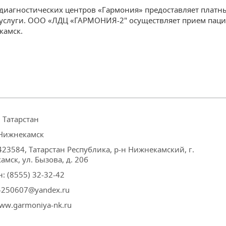
-диагностических центров «Гармония» предоставляет платн
услуги. ООО «ЛДЦ «ГАРМОНИЯ-2" осуществляет прием паци
камск.
 Татарстан
 Нижнекамск
423584, Татарстан Республика, р-н Нижнекамский, г.
мск, ул. Бызова, д. 20б
: (8555) 32-32-42
s-250607@yandex.ru
ww.garmoniya-nk.ru