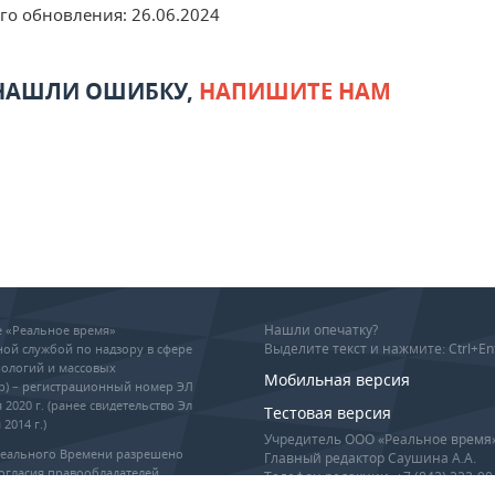
его обновления:
26.06.2024
 НАШЛИ ОШИБКУ,
НАПИШИТЕ НАМ
Нашли опечатку?
ие «Реальное время»
Выделите текст и нажмите: Ctrl+En
ой службой по надзору в сфере
ологий и массовых
Мобильная версия
р) – регистрационный номер ЭЛ
 2020 г. (ранее свидетельство Эл
Тестовая версия
2014 г.)
Учредитель ООО «Реальное время
Реального Времени разрешено
Главный редактор Саушина А.А.
огласия правообладателей,
Телефон редакции: +7 (843) 222-90
гиперссылка обязательны при