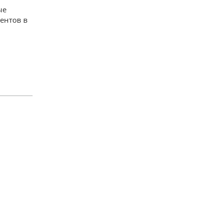
ые
ентов в