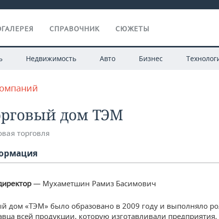
ГАЛЕРЕЯ
СПРАВОЧНИК
СЮЖЕТЫ
ь
Недвижимость
Авто
Бизнес
Технолог
компаний
орговый дом ТЭМ
овая торговля
ормация
— Мухаметшин Рамиз Басимович
директор
й дом «ТЭМ» было образовано в 2009 году и выполняло р
авца всей продукции, которую изготавливали предприятия,