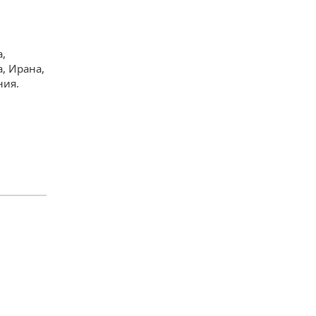
ю
а,
, Ирана,
ния.