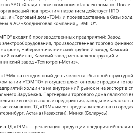
остав ЗАО «Холдинговая компания «Татэлектромаш». После
еорганизаций под прежним названием действует НПО
аш», а «Торговый дом «ТЭМ» и производственные базы холд
ены в АО «Холдинговая компания „ТЭМПО“.
ЭМПО“ входят 6 производственных предприятий: Завод
о электрооборудования, производственная торгово-финанс
хнотрон», Набережночелнинский трубный завод, Камский
ский комбинат, Камский завод металлоконструкций и
нинский завод «Технотрон-Метиз».
 «ТЭМ» на сегодняшний день является сбытовой структуро
компании «ТЭМПО» и осуществляет оптовые продажи гото
едприятий холдинга на внутренний рынок и на экспорт в с
альнего Зарубежья. Партнерами торгового дома являются 
ельные и нефтегазовые предприятия, заводы металлоконс
вые компании. ТД «ТЭМ» имеет представительства в города
атеринбург, Астана (Казахстан), Минск (Беларусь).
ача ТД «ТЭМ» — реализация продукции предприятий холдин
родажами на экспорт.