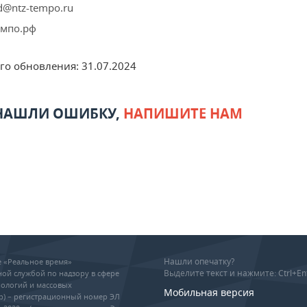
td@ntz-tempo.ru
эмпо.рф
его обновления:
31.07.2024
 НАШЛИ ОШИБКУ,
НАПИШИТЕ НАМ
Нашли опечатку?
ие «Реальное время»
Выделите текст и нажмите: Ctrl+En
ой службой по надзору в сфере
ологий и массовых
Мобильная версия
р) – регистрационный номер ЭЛ