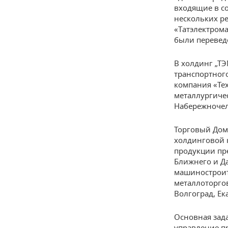
входящие в с
нескольких р
«Татэлектром
были перевед
В холдинг „Т
транспортног
компания «Те
металлургиче
Набережночел
Торговый Дом
холдинговой 
продукции пр
Ближнего и Д
машиностроит
металлоторго
Волгоград, Ек
Основная зад
управление п