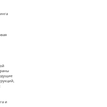
инга
овая
й
вой
траны
ведущие
трукций,
х
га и