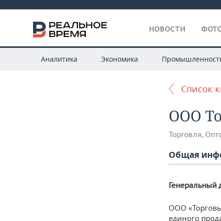
НОВОСТИ
ФОТО
Аналитика
Экономика
Промышленност
Список 
ООО Т
Торговля
,
Опт
Общая инф
Генеральный 
ООО «Торговы
единого прод