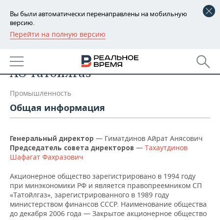
Вы были автоматически перенаправлены на мобильную
версию.
Перейти на полную версию
РЕГИОНЫ
Список компаний
БАШКОРТОСТАН
НОВОСТИ
АО Татойлгаз
ТАТАРСТАН
АНАЛИТИКА
Промышленность
УДМУРТИЯ
НОВОСТИ АНАЛИТИКИ
ЭКОНОМИКА
Общая информация
ДЕКЛАРАЦИИ О ДОХОДАХ
НОВОСТИ ЭКОНОМИКИ
ПРОМЫШЛЕННОСТЬ
—
Гиматдинов Айрат Анясович
Генеральный директор
КОРОЛИ ГОСЗАКАЗА ПФО
ФИНАНСЫ
НОВОСТИ
—
Тахаутдинов
НЕДВИЖИМОСТЬ
Председатель совета директоров
ПРОМЫШЛЕННОСТИ
Шафагат Фахразович
ВУЗЫ ТАТАРСТАНА
БАНКИ
НОВОСТИ НЕДВИЖИМОСТИ
АВТО
Акционерное общество зарегистрировано в 1994 году
АГРОПРОМ
при минэкономики РФ и является правопреемником СП
КОМУ ПРИНАДЛЕЖАТ
БЮДЖЕТ
НОВОСТИ АВТО
БИЗНЕС
«Татойлгаз», зарегистрированного в 1989 году
ТОРГОВЫЕ ЦЕНТРЫ
МАШИНОСТРОЕНИЕ
министерством финансов СССР. Наименование общества
ТАТАРСТАНА
до декабря 2006 года — Закрытое акционерное общество
ИНВЕСТИЦИИ
НОВОСТИ БИЗНЕСА
ТЕХНОЛОГИИ