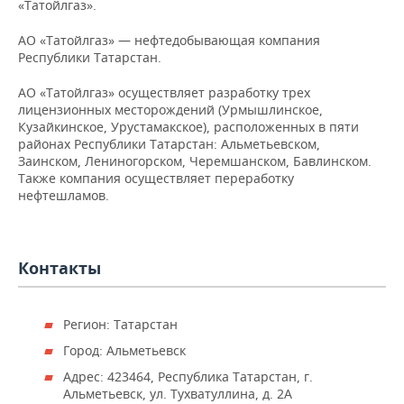
«Татойлгаз».
НЕФТЕХИМИЯ
РОЗНИЧНАЯ ТОРГОВЛЯ
НОВОСТИ ТЕХНОЛОГИЙ
МЕРОПРИЯТИЯ
АО «Татойлгаз» — нефтедобывающая компания
НЕФТЬ
Республики Татарстан.
ТРАНСПОРТ
IT
НОВОСТИ МЕРОПРИЯТИЙ
СПОРТ
ОПК
АО «Татойлгаз» осуществляет разработку трех
лицензионных месторождений (Урмышлинское,
УСЛУГИ
МЕДИА
ВЫЕЗДНАЯ РЕДАКЦИЯ
НОВОСТИ СПОРТА
ОБЩЕСТВО
Кузайкинское, Урустамакское), расположенных в пяти
ЭНЕРГЕТИКА
районах Республики Татарстан: Альметьевском,
ТЕЛЕКОММУНИКАЦИИ
БИЗНЕС-БРАНЧИ
ФУТБОЛ
НОВОСТИ ОБЩЕСТВА
ФОТОГАЛЕРЕЯ
Заинском, Лениногорском, Черемшанском, Бавлинском.
Также компания осуществляет переработку
нефтешламов.
ONLINE-КОНФЕРЕНЦИИ
ХОККЕЙ
ВЛАСТЬ
СЮЖЕТЫ
ОТКРЫТАЯ ЛЕКЦИЯ
БАСКЕТБОЛ
ИНФРАСТРУКТУРА
СПРАВОЧНИК
Контакты
ВОЛЕЙБОЛ
ИСТОРИЯ
СПИСОК ПЕРСОН
ПОЛНАЯ ВЕРСИЯ
КИБЕРСПОРТ
КУЛЬТУРА
СПИСОК КОМПАНИЙ
Регион: Татарстан
Город: Альметьевск
ФИГУРНОЕ КАТАНИЕ
МЕДИЦИНА
Адрес: 423464, Республика Татарстан, г.
Альметьевск, ул. Тухватуллина, д. 2А