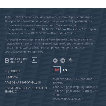
© 2015 - 2026 Сетевое издание «Реальное время» Зарегистрировано
Федеральной службой по надзору в сфере связи, информационных
технологий и массовых коммуникаций (Роскомнадзор) –
регистрационный номер ЭЛ № ФС 77 - 79627 от 18 декабря 2020 г. (ранее
свидетельство Эл № ФС 77-59331 от 18 сентября 2014 г.)
Использование материалов Реального Времени разрешено только с
предварительного согласия правообладателей, упоминание сайта и
прямая гиперссылка обязательны при частичном или полном
воспроизведении материалов.
18+
RU
EN
РЕДАКЦИЯ
РЕКЛАМА
Учредитель ООО «Реальное
ПРАВОВАЯ ИНФОРМАЦИЯ
время»
Главный редактор Саушина А.А.
ПОЛИТИКА О ПЕРСОНАЛЬНЫХ
Телефон редакции: +7 (843) 222-
ДАННЫХ
90-80
info@realnoevremya.ru