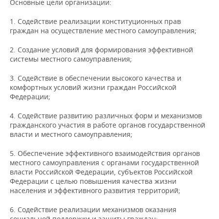
Основные цели организации:
НЕФТЕХИМИЯ
РОЗНИЧНАЯ ТОРГОВЛЯ
НОВОСТИ ТЕХНОЛОГИЙ
МЕРОПРИЯТИЯ
1. Содействие реализации конституционных прав
НЕФТЬ
граждан на осуществление местного самоуправления;
ТРАНСПОРТ
IT
НОВОСТИ МЕРОПРИЯТИЙ
СПОРТ
ОПК
2. Создание условий для формирования эффективной
системы местного самоуправления;
УСЛУГИ
МЕДИА
ВЫЕЗДНАЯ РЕДАКЦИЯ
НОВОСТИ СПОРТА
ОБЩЕСТВО
ЭНЕРГЕТИКА
3. Содействие в обеспечении высокого качества и
ТЕЛЕКОММУНИКАЦИИ
БИЗНЕС-БРАНЧИ
ФУТБОЛ
НОВОСТИ ОБЩЕСТВА
ФОТОГАЛЕРЕЯ
комфортных условий жизни граждан Российской
Федерации;
ONLINE-КОНФЕРЕНЦИИ
ХОККЕЙ
ВЛАСТЬ
СЮЖЕТЫ
4. Содействие развитию различных форм и механизмов
гражданского участия в работе органов государственной
ОТКРЫТАЯ ЛЕКЦИЯ
БАСКЕТБОЛ
ИНФРАСТРУКТУРА
СПРАВОЧНИК
власти и местного самоуправления;
ВОЛЕЙБОЛ
ИСТОРИЯ
СПИСОК ПЕРСОН
ПОЛНАЯ ВЕРСИЯ
5. Обеспечение эффективного взаимодействия органов
местного самоуправления с органами государственной
власти Российской Федерации, субъектов Российской
КИБЕРСПОРТ
КУЛЬТУРА
СПИСОК КОМПАНИЙ
Федерации с целью повышения качества жизни
населения и эффективного развития территорий;
ФИГУРНОЕ КАТАНИЕ
МЕДИЦИНА
6. Содействие реализации механизмов оказания
социальной поддержки и защиты граждан;