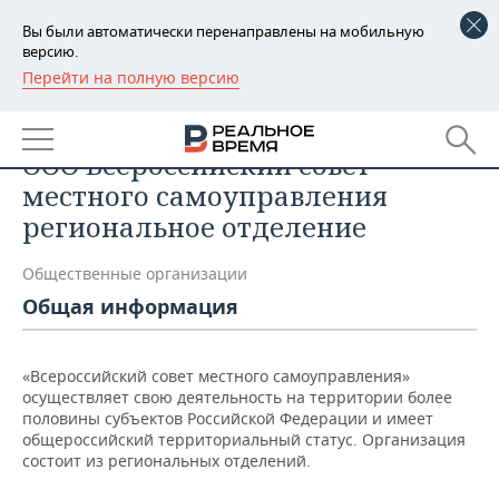
Вы были автоматически перенаправлены на мобильную
версию.
Перейти на полную версию
РЕГИОНЫ
Список компаний
БАШКОРТОСТАН
НОВОСТИ
ООО Всероссийский совет
ТАТАРСТАН
АНАЛИТИКА
местного самоуправления
региональное отделение
УДМУРТИЯ
НОВОСТИ АНАЛИТИКИ
ЭКОНОМИКА
Общественные организации
ДЕКЛАРАЦИИ О ДОХОДАХ
НОВОСТИ ЭКОНОМИКИ
ПРОМЫШЛЕННОСТЬ
Общая информация
КОРОЛИ ГОСЗАКАЗА ПФО
ФИНАНСЫ
НОВОСТИ
НЕДВИЖИМОСТЬ
ПРОМЫШЛЕННОСТИ
«Всероссийский совет местного самоуправления»
ВУЗЫ ТАТАРСТАНА
БАНКИ
НОВОСТИ НЕДВИЖИМОСТИ
АВТО
осуществляет свою деятельность на территории более
АГРОПРОМ
половины субъектов Российской Федерации и имеет
КОМУ ПРИНАДЛЕЖАТ
БЮДЖЕТ
НОВОСТИ АВТО
БИЗНЕС
общероссийский территориальный статус. Организация
ТОРГОВЫЕ ЦЕНТРЫ
МАШИНОСТРОЕНИЕ
состоит из региональных отделений.
ТАТАРСТАНА
ИНВЕСТИЦИИ
НОВОСТИ БИЗНЕСА
ТЕХНОЛОГИИ