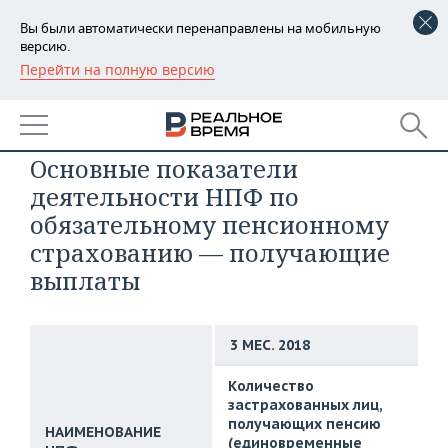
Вы были автоматически перенаправлены на мобильную
версию.
Перейти на полную версию
РЕГИОНЫ
БАШКОРТОСТАН
НОВОСТИ
Основные показатели
ТАТАРСТАН
АНАЛИТИКА
деятельности НПФ по
УДМУРТИЯ
НОВОСТИ АНАЛИТИКИ
ЭКОНОМИКА
обязательному пенсионному
страхованию — получающие
ДЕКЛАРАЦИИ О ДОХОДАХ
НОВОСТИ ЭКОНОМИКИ
ПРОМЫШЛЕННОСТЬ
выплаты
КОРОЛИ ГОСЗАКАЗА ПФО
ФИНАНСЫ
НОВОСТИ
НЕДВИЖИМОСТЬ
ПРОМЫШЛЕННОСТИ
3 МЕС. 2018
ВУЗЫ ТАТАРСТАНА
БАНКИ
НОВОСТИ НЕДВИЖИМОСТИ
АВТО
АГРОПРОМ
Количество
КОМУ ПРИНАДЛЕЖАТ
БЮДЖЕТ
НОВОСТИ АВТО
БИЗНЕС
застрахованных лиц,
ТОРГОВЫЕ ЦЕНТРЫ
МАШИНОСТРОЕНИЕ
ТАТАРСТАНА
получающих пенсию
НАИМЕНОВАНИЕ
ИНВЕСТИЦИИ
НОВОСТИ БИЗНЕСА
ТЕХНОЛОГИИ
(единовременные