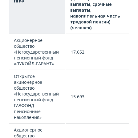
НПФ
НЕФТЕХИМИЯ
выплаты, срочные
выплаты,
РОЗНИЧНАЯ ТОРГОВЛЯ
НОВОСТИ ТЕХНОЛОГИЙ
МЕРОПРИЯТИЯ
НЕФТЬ
накопительная часть
трудовой пенсии)
ТРАНСПОРТ
IT
НОВОСТИ МЕРОПРИЯТИЙ
СПОРТ
(человек)
ОПК
УСЛУГИ
МЕДИА
ВЫЕЗДНАЯ РЕДАКЦИЯ
НОВОСТИ СПОРТА
ОБЩЕСТВО
Акционерное
ЭНЕРГЕТИКА
общество
«Негосударственный
17.652
ТЕЛЕКОММУНИКАЦИИ
БИЗНЕС-БРАНЧИ
ФУТБОЛ
НОВОСТИ ОБЩЕСТВА
ФОТОГАЛЕРЕЯ
пенсионный фонд
«ЛУКОЙЛ-ГАРАНТ»
ONLINE-КОНФЕРЕНЦИИ
ХОККЕЙ
ВЛАСТЬ
СЮЖЕТЫ
Открытое
ОТКРЫТАЯ ЛЕКЦИЯ
БАСКЕТБОЛ
ИНФРАСТРУКТУРА
акционерное
СПРАВОЧНИК
общество
«Негосударственный
ВОЛЕЙБОЛ
ИСТОРИЯ
СПИСОК ПЕРСОН
ПОЛНАЯ ВЕРСИЯ
15.693
пенсионный фонд
ГАЗФОНД
КИБЕРСПОРТ
КУЛЬТУРА
СПИСОК КОМПАНИЙ
пенсионные
накопления»
ФИГУРНОЕ КАТАНИЕ
МЕДИЦИНА
Акционерное
общество