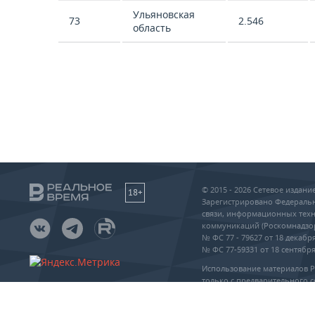
Ульяновская
73
2.546
область
© 2015 - 2026 Сетевое издан
18+
Зарегистрировано Федеральн
связи, информационных техн
коммуникаций (Роскомнадзо
№ ФС 77 - 79627 от 18 декабря
№ ФС 77-59331 от 18 сентября 
Использование материалов 
только с предварительного с
упоминание сайта и прямая 
частичном или полном воспр