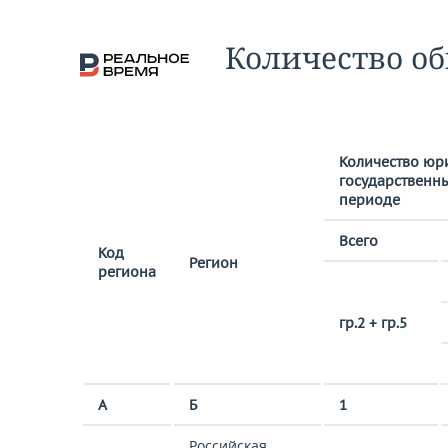
Количество об
Количество юр
государственн
периоде
Всего
Код
Регион
региона
гр.2 + гр.5
А
Б
1
Российская