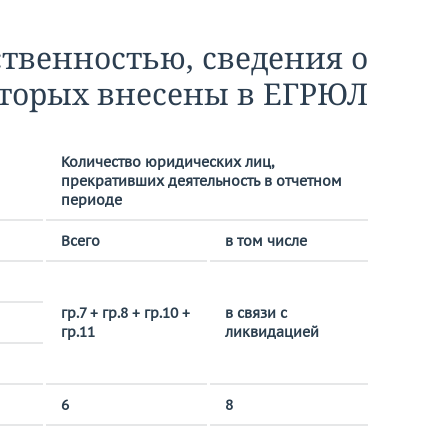
твенностью, сведения о
торых внесены в ЕГРЮЛ
Количество юридических лиц,
прекративших деятельность в отчетном
периоде
Всего
в том числе
гр.7 + гр.8 + гр.10 +
в связи с
гр.11
ликвидацией
6
8