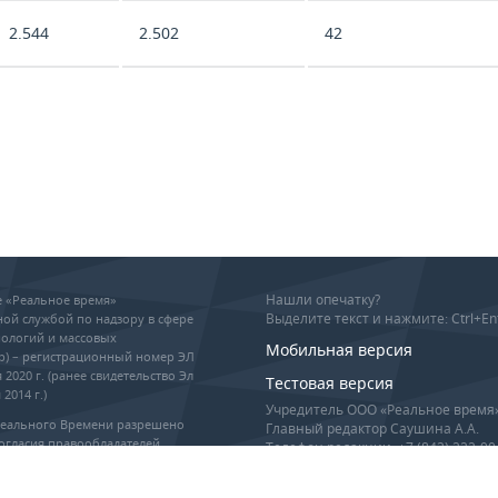
2.544
2.502
42
Нашли опечатку?
ие «Реальное время»
Выделите текст и нажмите: Ctrl+En
ой службой по надзору в сфере
ологий и массовых
Мобильная версия
р) – регистрационный номер ЭЛ
 2020 г. (ранее свидетельство Эл
Тестовая версия
2014 г.)
Учредитель ООО «Реальное время
Реального Времени разрешено
Главный редактор Саушина А.А.
огласия правообладателей,
Телефон редакции: +7 (843) 222-90
гиперссылка обязательны при
info@realnoevremya.ru
оизведении материалов.