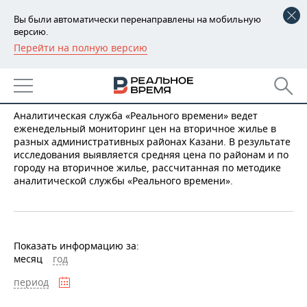
Вы были автоматически перенаправлены на мобильную
версию.
Перейти на полную версию
РЕГИОНЫ
Средние цены на вторичном
БАШКОРТОСТАН
НОВОСТИ
рынке жилья
ТАТАРСТАН
АНАЛИТИКА
Аналитическая служба «Реального времени» ведет
еженедельный мониторинг цен на вторичное жилье в
разных административных районах Казани. В результате
УДМУРТИЯ
НОВОСТИ АНАЛИТИКИ
ЭКОНОМИКА
исследования выявляется средняя цена по районам и по
городу на вторичное жилье, рассчитанная по методике
ДЕКЛАРАЦИИ О ДОХОДАХ
НОВОСТИ ЭКОНОМИКИ
ПРОМЫШЛЕННОСТЬ
аналитической службы «Реального времени».
КОРОЛИ ГОСЗАКАЗА ПФО
ФИНАНСЫ
НОВОСТИ
НЕДВИЖИМОСТЬ
ПРОМЫШЛЕННОСТИ
ВУЗЫ ТАТАРСТАНА
БАНКИ
НОВОСТИ НЕДВИЖИМОСТИ
АВТО
Показать информацию за:
АГРОПРОМ
месяц
год
КОМУ ПРИНАДЛЕЖАТ
БЮДЖЕТ
НОВОСТИ АВТО
БИЗНЕС
ТОРГОВЫЕ ЦЕНТРЫ
МАШИНОСТРОЕНИЕ
период
ТАТАРСТАНА
ИНВЕСТИЦИИ
НОВОСТИ БИЗНЕСА
ТЕХНОЛОГИИ