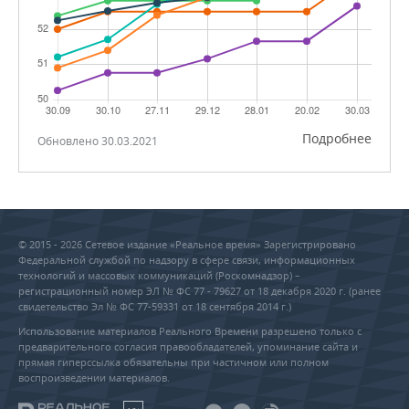
Подробнее
Обновлено 30.03.2021
© 2015 - 2026 Сетевое издание «Реальное время» Зарегистрировано
Федеральной службой по надзору в сфере связи, информационных
технологий и массовых коммуникаций (Роскомнадзор) –
регистрационный номер ЭЛ № ФС 77 - 79627 от 18 декабря 2020 г. (ранее
свидетельство Эл № ФС 77-59331 от 18 сентября 2014 г.)
Использование материалов Реального Времени разрешено только с
предварительного согласия правообладателей, упоминание сайта и
прямая гиперссылка обязательны при частичном или полном
воспроизведении материалов.