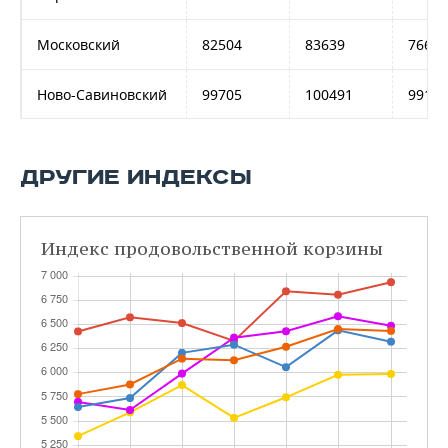
Московский
82504
83639
76638
Ново-Савиновский
99705
100491
99181
Приволжский
79107
79313
79211
ДРУГИЕ ИНДЕКСЫ
Советский
79808
83297
81881
Средня цена
83937
85339
83795
Индекс продовольственной корзины