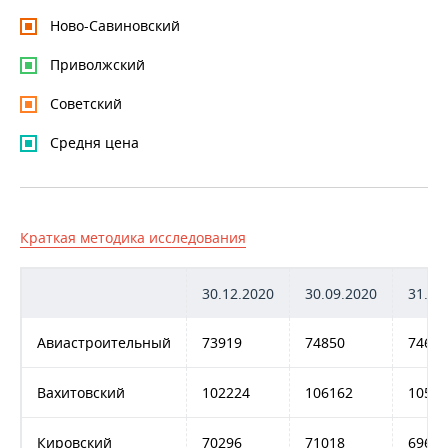
ВОДНЫЕ ВИДЫ СПОРТА
ОБРАЗОВАНИЕ
Ново-Савиновский
ХОККЕЙ С МЯЧОМ
ПРОИСШЕСТВИЯ
Приволжский
Советский
Средня цена
Краткая методика исследования
30.12.2020
30.09.2020
31.08
Авиастроительный
73919
74850
74643
Вахитовский
102224
106162
10533
Кировский
70296
71018
69676