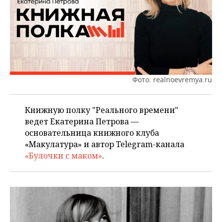
ВОДНЫЕ ВИДЫ СПОРТА
ОБРАЗОВАНИЕ
ХОККЕЙ С МЯЧОМ
ПРОИСШЕСТВИЯ
Фото: realnoevremya.ru
Книжную полку "Реального времени"
ведет Екатерина Петрова —
основательница книжного клуба
«Макулатура» и автор Telegram-канала
«Булочки с маком»
.