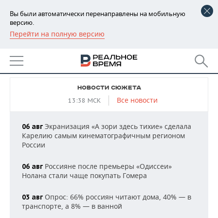
Вы были автоматически перенаправлены на мобильную
версию.
Перейти на полную версию
РЕГИОНЫ
Книжная полка «Реального
БАШКОРТОСТАН
НОВОСТИ
времени»
ТАТАРСТАН
АНАЛИТИКА
НОВОСТИ СЮЖЕТА
Все новости
13:38 МСК
УДМУРТИЯ
НОВОСТИ АНАЛИТИКИ
ЭКОНОМИКА
ДЕКЛАРАЦИИ О ДОХОДАХ
НОВОСТИ ЭКОНОМИКИ
ПРОМЫШЛЕННОСТЬ
Экранизация «А зори здесь тихие» сделала
06 авг
Карелию самым кинематографичным регионом
России
КОРОЛИ ГОСЗАКАЗА ПФО
ФИНАНСЫ
НОВОСТИ
НЕДВИЖИМОСТЬ
ПРОМЫШЛЕННОСТИ
Россияне после премьеры «Одиссеи»
06 авг
ВУЗЫ ТАТАРСТАНА
БАНКИ
НОВОСТИ НЕДВИЖИМОСТИ
АВТО
Нолана стали чаще покупать Гомера
АГРОПРОМ
КОМУ ПРИНАДЛЕЖАТ
БЮДЖЕТ
НОВОСТИ АВТО
БИЗНЕС
Опрос: 66% россиян читают дома, 40% — в
03 авг
ТОРГОВЫЕ ЦЕНТРЫ
МАШИНОСТРОЕНИЕ
ТАТАРСТАНА
транспорте, а 8% — в ванной
ИНВЕСТИЦИИ
НОВОСТИ БИЗНЕСА
ТЕХНОЛОГИИ