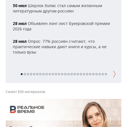
НЕФТЕХИМИЯ
Шерлок Холмс стал самым желанным
30 июл
РОЗНИЧНАЯ ТОРГОВЛЯ
НОВОСТИ ТЕХНОЛОГИЙ
МЕРОПРИЯТИЯ
литературным другом россиян
НЕФТЬ
ТРАНСПОРТ
IT
НОВОСТИ МЕРОПРИЯТИЙ
Объявлен лонг-лист Букеровской премии
СПОРТ
28 июл
ОПК
2026 года
УСЛУГИ
МЕДИА
ВЫЕЗДНАЯ РЕДАКЦИЯ
НОВОСТИ СПОРТА
ОБЩЕСТВО
ЭНЕРГЕТИКА
Опрос: 77% россиян считают, что
28 июл
практические навыки дают книги и курсы, а не
ТЕЛЕКОММУНИКАЦИИ
БИЗНЕС-БРАНЧИ
ФУТБОЛ
НОВОСТИ ОБЩЕСТВА
ФОТОГАЛЕРЕЯ
только вузы
ONLINE-КОНФЕРЕНЦИИ
ХОККЕЙ
ВЛАСТЬ
СЮЖЕТЫ
ОТКРЫТАЯ ЛЕКЦИЯ
БАСКЕТБОЛ
ИНФРАСТРУКТУРА
СПРАВОЧНИК
ВОЛЕЙБОЛ
ИСТОРИЯ
СПИСОК ПЕРСОН
ПОЛНАЯ ВЕРСИЯ
Сюжет 836 материалов
КИБЕРСПОРТ
КУЛЬТУРА
СПИСОК КОМПАНИЙ
ФИГУРНОЕ КАТАНИЕ
МЕДИЦИНА