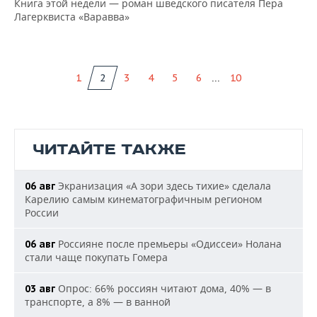
Книга этой недели — роман шведского писателя Пера
Лагерквиста «Варавва»
...
1
2
3
4
5
6
10
ЧИТАЙТЕ ТАКЖЕ
Экранизация «А зори здесь тихие» сделала
06 авг
Карелию самым кинематографичным регионом
России
Россияне после премьеры «Одиссеи» Нолана
06 авг
стали чаще покупать Гомера
Опрос: 66% россиян читают дома, 40% — в
03 авг
транспорте, а 8% — в ванной