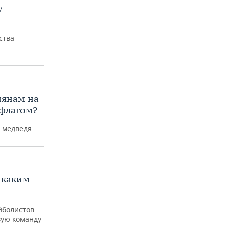
у
ства
иянам на
флагом?
о медведя
 каким
йболистов
вую команду