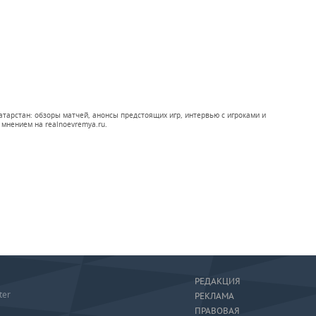
арстан: обзоры матчей, анонсы предстоящих игр, интервью с игроками и
мнением на realnoevremya.ru.
РЕДАКЦИЯ
ter
РЕКЛАМА
ПРАВОВАЯ