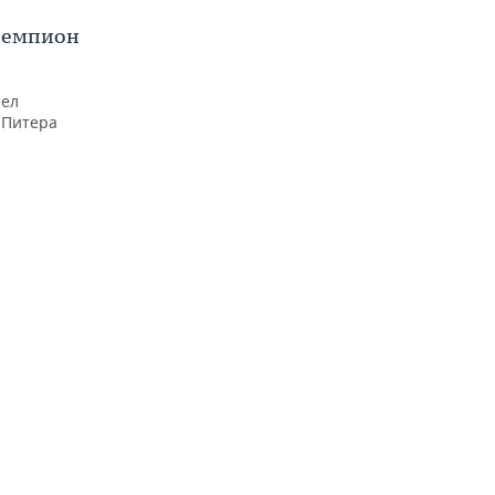
 чемпион
шел
 Питера