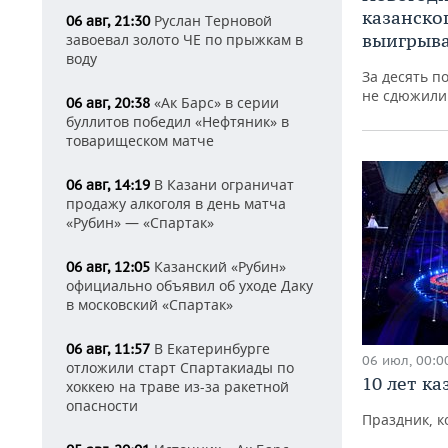
казанско
Руслан Терновой
06 авг, 21:30
выигрыва
завоевал золото ЧЕ по прыжкам в
воду
За десять п
не сдюжили
«Ак Барс» в серии
06 авг, 20:38
буллитов победил «Нефтяник» в
товарищеском матче
В Казани ограничат
06 авг, 14:19
продажу алкоголя в день матча
«Рубин» — «Спартак»
Казанский «Рубин»
06 авг, 12:05
официально объявил об уходе Даку
в московский «Спартак»
В Екатеринбурге
06 авг, 11:57
06 июл, 00:0
отложили старт Спартакиады по
10 лет к
хоккею на траве из-за ракетной
опасности
Праздник, к