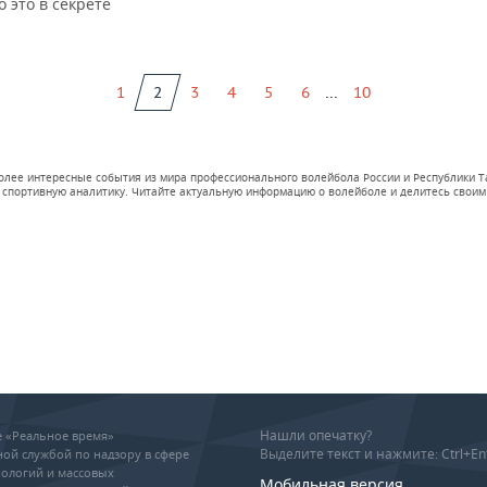
о это в секрете
...
1
2
3
4
5
6
10
ее интересные события из мира профессионального волейбола России и Республики Тат
 спортивную аналитику. Читайте актуальную информацию о волейболе и делитесь своим 
Нашли опечатку?
ие «Реальное время»
Выделите текст и нажмите: Ctrl+En
ой службой по надзору в сфере
ологий и массовых
Мобильная версия