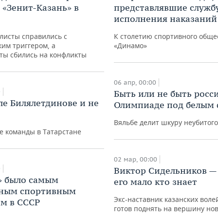
 «Зенит-Казань» в
представлявшие служб
исполнения наказаний
листы справились с
К столетию спортивного обще
им триггером, а
«Динамо»
ты сбились на конфликты
06 апр, 00:00
0
Быть или не быть росс
ле Билялетдинове и не
Олимпиаде под белым 
Вяльбе делит шкуру неубитог
е команды в Татарстане
02 мар, 00:00
0
Виктор Сидельников —
» было самым
его мало кто знает
ьным спортивным
Экс-наставник казанских воле
м в СССР
готов поднять на вершину но