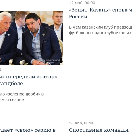
12 май, 00:00
«Зенит-Казань» снова
России
В чем казанский клуб превзо
футбольных одноклубников из
0
» опередили «татар»
 гандболе
ло «зеленое дерби» в
мся сезоне
0
16 апр, 00:00
дает «свою» серию в
Спортивные команды,