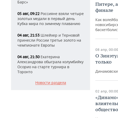
Барс»
Питере, а
финале
Россияне взяли четыре
05 авг, 09:22
золотых медали в первый день
Как волейбо
Кубка мира по зимнему плаванию
новосибирск
баскетболис
Шлейхер и Терновой
04 авг, 21:53
принесли России третье золото на
чемпионате Европы
08 апр, 00:0
О Зинэту
Екатерина
04 авг, 21:30
только
Александрова обыграла колумбийку
Осорио на старте турнира в
Динамовски
Торонто
Новости раздела
02 апр, 00:0
«Динамо
влиятел
общество