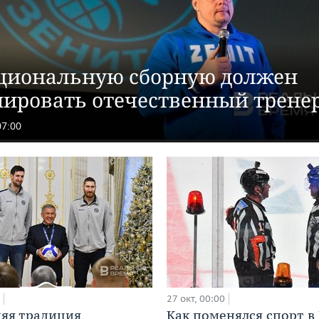
циональную сборную должен
нировать отечественный трене
07:00
27 окт, 00:00
яя традиция
Как поменялся спорт в