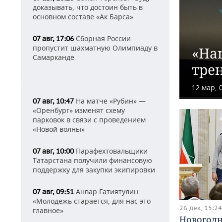
доказывать, что достоин быть в
основном составе «Ак Барса»
Сборная России
07 авг, 17:06
пропустит шахматную Олимпиаду в
«На
Самарканде
тре
12 мар, 
На матче «Рубин» —
07 авг, 10:47
«Оренбург» изменят схему
парковок в связи с проведением
«Новой волны»
Парафехтовальщики
07 авг, 10:00
Татарстана получили финансовую
поддержку для закупки экипировки
Анвар Гатиятулин:
07 авг, 09:51
«Молодежь старается, для нас это
26 дек, 15:24
главное»
Новогодн