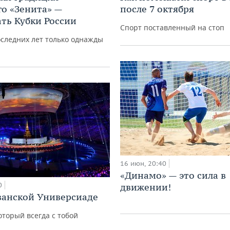
го «Зенита» —
после 7 октября
ть Кубки России
Спорт поставленный на стоп
оследних лет только однажды
16 июн, 20:40
«Динамо» — это сила в
0
движении!
азанской Универсиаде
оторый всегда с тобой