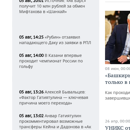
Источник: «Ак Барс»
05 авг, 20:01
получит 10 млн рублей за обмен
Мифтахова в «Шанхай»
«Рубин» отзаявил
05 авг, 14:25
нападающего Даку из заявки в РПЛ
В Казани впервые
05 авг, 14:00
проходит чемпионат России по
гольфу
08 июн, 00:0
«Башкиры
только в
Алексей Бывальцев:
05 авг, 13:26
Как проходи
«Фактор Гатиятулина — ключевая
завершивше
причина моего перехода»
Анвар Гатиятулин
05 авг, 13:02
прокомментировал возможные
26 апр, 00:0
трансферы Кейна и Дадонова в «Ак
УНИКС от