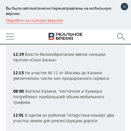
Вы были автоматически перенаправлены на мобильную
версию.
Перейти на полную версию
РЕГИОНЫ
НОВОСТИ ОБЩЕСТВА
БАШКОРТОСТАН
НОВОСТИ
Все новости
13:22 МСК
ТАТАРСТАН
АНАЛИТИКА
Власти Великобритании ввели санкции
12:29
против «Озон Банка»
УДМУРТИЯ
НОВОСТИ АНАЛИТИКИ
ЭКОНОМИКА
На участке М-12 от Москвы до Казани
12:15
ДЕКЛАРАЦИИ О ДОХОДАХ
НОВОСТИ ЭКОНОМИКИ
ПРОМЫШЛЕННОСТЬ
увеличилось число зон придорожного сервиса
КОРОЛИ ГОСЗАКАЗА ПФО
ФИНАНСЫ
НОВОСТИ
НЕДВИЖИМОСТЬ
Жители Казани, Чистополя и Кукмора
08:00
ПРОМЫШЛЕННОСТИ
потребляют наибольший объем мобильного
ВУЗЫ ТАТАРСТАНА
БАНКИ
НОВОСТИ НЕДВИЖИМОСТИ
АВТО
трафика
АГРОПРОМ
КОМУ ПРИНАДЛЕЖАТ
БЮДЖЕТ
НОВОСТИ АВТО
БИЗНЕС
В одном из районов Татарстана изымут два
12:01
ТОРГОВЫЕ ЦЕНТРЫ
МАШИНОСТРОЕНИЕ
участка земли для реконструкции дороги
ТАТАРСТАНА
ИНВЕСТИЦИИ
НОВОСТИ БИЗНЕСА
ТЕХНОЛОГИИ