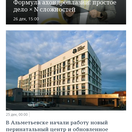
ВОДНЫЕ ВИДЫ СПОРТА
ОБРАЗОВАНИЕ
Формула ахондроплазии: простое
дело × N сложностей
ХОККЕЙ С МЯЧОМ
ПРОИСШЕСТВИЯ
26 дек, 15:00
25 дек, 00:00
В Альметьевске начали работу новый
перинатальный центр и обновленное