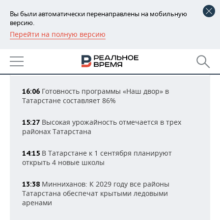
Вы были автоматически перенаправлены на мобильную
версию.
Перейти на полную версию
РЕГИОНЫ
НОВОСТИ ОБЩЕСТВА
БАШКОРТОСТАН
НОВОСТИ
Все новости
16:48 МСК
ТАТАРСТАН
АНАЛИТИКА
Готовность программы «Наш двор» в
16:06
Татарстане составляет 86%
УДМУРТИЯ
НОВОСТИ АНАЛИТИКИ
ЭКОНОМИКА
Высокая урожайность отмечается в трех
15:27
ДЕКЛАРАЦИИ О ДОХОДАХ
НОВОСТИ ЭКОНОМИКИ
ПРОМЫШЛЕННОСТЬ
районах Татарстана
КОРОЛИ ГОСЗАКАЗА ПФО
ФИНАНСЫ
НОВОСТИ
НЕДВИЖИМОСТЬ
В Татарстане к 1 сентября планируют
14:15
ПРОМЫШЛЕННОСТИ
открыть 4 новые школы
ВУЗЫ ТАТАРСТАНА
БАНКИ
НОВОСТИ НЕДВИЖИМОСТИ
АВТО
АГРОПРОМ
Минниханов: К 2029 году все районы
13:38
КОМУ ПРИНАДЛЕЖАТ
БЮДЖЕТ
НОВОСТИ АВТО
БИЗНЕС
Татарстана обеспечат крытыми ледовыми
ТОРГОВЫЕ ЦЕНТРЫ
МАШИНОСТРОЕНИЕ
аренами
ТАТАРСТАНА
ИНВЕСТИЦИИ
НОВОСТИ БИЗНЕСА
ТЕХНОЛОГИИ