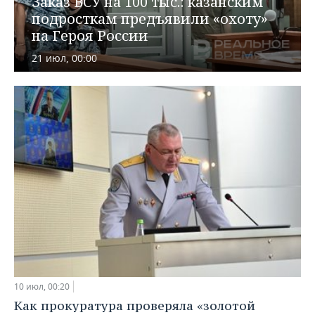
Заказ ВСУ на 100 тыс.: казанским
ВОДНЫЕ ВИДЫ СПОРТА
ОБРАЗОВАНИЕ
подросткам предъявили «охоту»
на Героя России
ХОККЕЙ С МЯЧОМ
ПРОИСШЕСТВИЯ
21 июл, 00:00
10 июл, 00:20
Как прокуратура проверяла «золотой