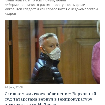
Глава МВД по РТ о том, почему волна
кибермошенничеств растет, преступность среди
мигрантов спадает и как справляются с недокомплектом
кадров
24 фев, 22:08
Слишком «мягкое» обвинение: Верховный
суд Татарстана вернул в Генпрокуратуру
дело экс-судьи Набиева