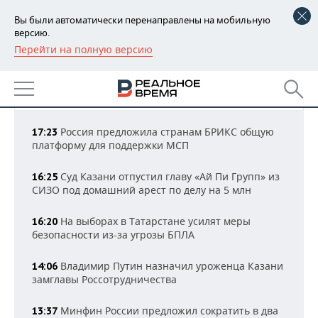
Вы были автоматически перенаправлены на мобильную
версию.
Перейти на полную версию
РЕГИОНЫ
НОВОСТИ ОБЩЕСТВА
БАШКОРТОСТАН
НОВОСТИ
Все новости
17:26 МСК
ТАТАРСТАН
АНАЛИТИКА
Россия предложила странам БРИКС общую
17:23
платформу для поддержки МСП
УДМУРТИЯ
НОВОСТИ АНАЛИТИКИ
ЭКОНОМИКА
Суд Казани отпустил главу «Ай Пи Групп» из
16:25
ДЕКЛАРАЦИИ О ДОХОДАХ
НОВОСТИ ЭКОНОМИКИ
ПРОМЫШЛЕННОСТЬ
СИЗО под домашний арест по делу на 5 млн
КОРОЛИ ГОСЗАКАЗА ПФО
ФИНАНСЫ
НОВОСТИ
НЕДВИЖИМОСТЬ
На выборах в Татарстане усилят меры
16:20
ПРОМЫШЛЕННОСТИ
безопасности из-за угрозы БПЛА
ВУЗЫ ТАТАРСТАНА
БАНКИ
НОВОСТИ НЕДВИЖИМОСТИ
АВТО
АГРОПРОМ
Владимир Путин назначил уроженца Казани
14:06
КОМУ ПРИНАДЛЕЖАТ
БЮДЖЕТ
НОВОСТИ АВТО
БИЗНЕС
замглавы Россотрудничества
ТОРГОВЫЕ ЦЕНТРЫ
МАШИНОСТРОЕНИЕ
ТАТАРСТАНА
Минфин России предложил сократить в два
ИНВЕСТИЦИИ
НОВОСТИ БИЗНЕСА
13:37
ТЕХНОЛОГИИ