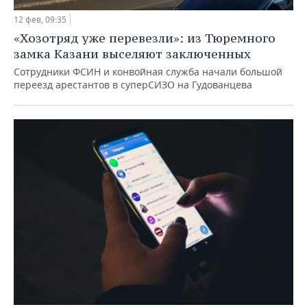
12 фев, 09:35
«Хозотряд уже перевезли»: из Тюремного
замка Казани выселяют заключенных
Сотрудники ФСИН и конвойная служба начали большой
переезд арестантов в суперСИЗО на Гудованцева