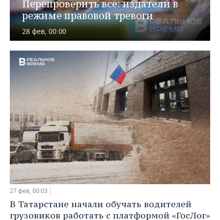
ВОДНЫЕ ВИДЫ СПОРТА
ОБРАЗОВАНИЕ
Перепроверить все: издатели в
режиме правовой тревоги
ХОККЕЙ С МЯЧОМ
ПРОИСШЕСТВИЯ
28 фев, 00:00
27 фев, 00:03
В Татарстане начали обучать водителей
грузовиков работать с платформой «ГосЛог»