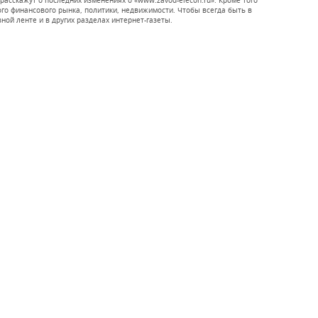
расскажут о последних изменениях о «www.zavod-elecon.ru». Кроме того
о финансового рынка, политики, недвижимости. Чтобы всегда быть в
вной ленте и в других разделах интернет-газеты.