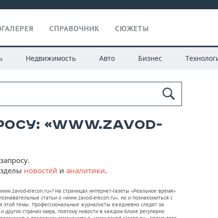
ГАЛЕРЕЯ
СПРАВОЧНИК
СЮЖЕТЫ
ь
Недвижимость
Авто
Бизнес
Технолог
росу: «www.zavod-
запросу.
азделы
новостей
и
аналитики
.
www.zavod-elecon.ru»? На страницах интернет-газеты «Реальное время»
знавательные статьи о «www.zavod-elecon.ru», но и познакомиться с
я этой темы. Профессиональные журналисты ежедневно следят за
 и других странах мира, поэтому новости в каждом блоке регулярно