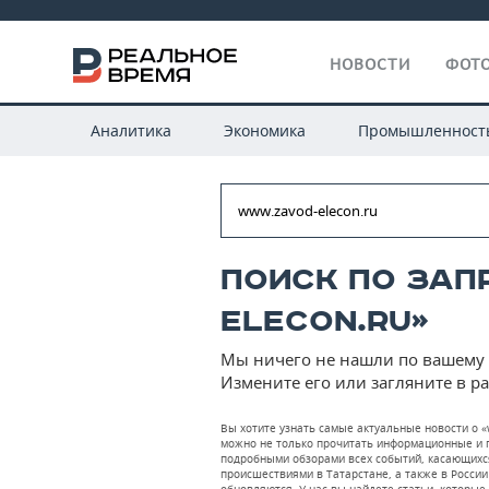
НОВОСТИ
ФОТО
Аналитика
Экономика
Промышленност
Поиск по зап
elecon.ru»
Мы ничего не нашли по вашему 
Измените его или загляните в р
Вы хотите узнать самые актуальные новости о «
можно не только прочитать информационные и по
подробными обзорами всех событий, касающихс
происшествиями в Татарстане, а также в России