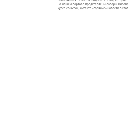
обновляются. У нас вы найдете статьи, которые 
на нашем портале представлены обзоры мировог
курсе событий, читайте «горячие» новости в гла