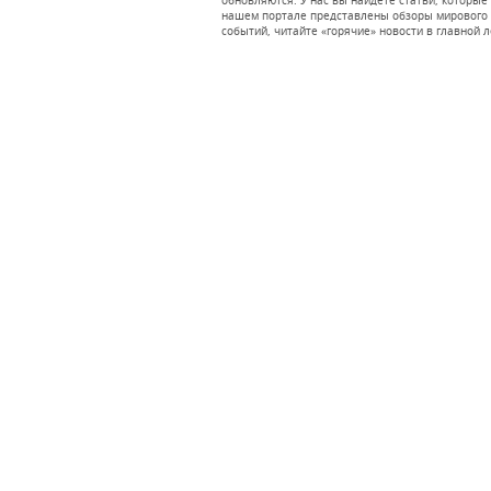
обновляются. У нас вы найдете статьи, которые 
нашем портале представлены обзоры мирового ф
событий, читайте «горячие» новости в главной л