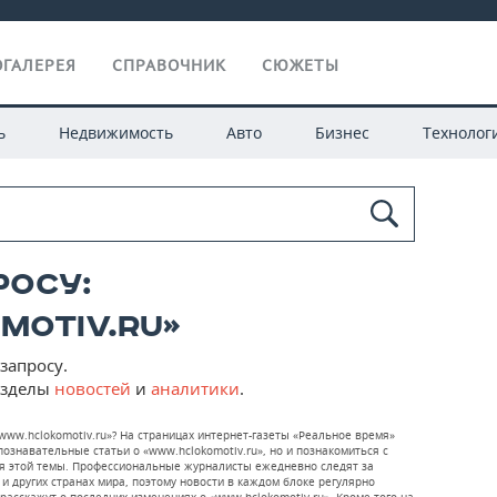
ГАЛЕРЕЯ
СПРАВОЧНИК
СЮЖЕТЫ
ь
Недвижимость
Авто
Бизнес
Технолог
росу:
otiv.ru»
запросу.
азделы
новостей
и
аналитики
.
www.hclokomotiv.ru»? На страницах интернет-газеты «Реальное время»
ознавательные статьи о «www.hclokomotiv.ru», но и познакомиться с
я этой темы. Профессиональные журналисты ежедневно следят за
 и других странах мира, поэтому новости в каждом блоке регулярно