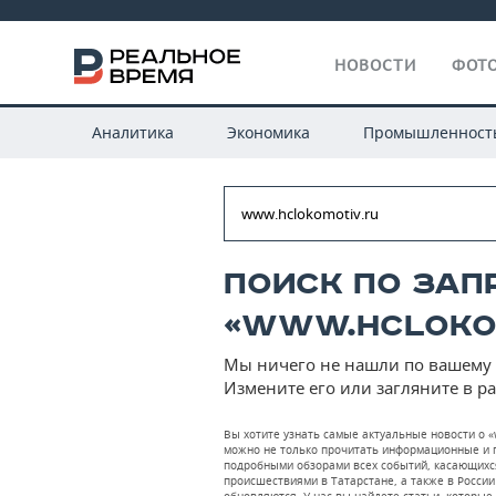
НОВОСТИ
ФОТО
Аналитика
Экономика
Промышленност
Поиск по зап
«www.hclokom
Мы ничего не нашли по вашему 
Измените его или загляните в р
Вы хотите узнать самые актуальные новости о «
можно не только прочитать информационные и п
подробными обзорами всех событий, касающихс
происшествиями в Татарстане, а также в России