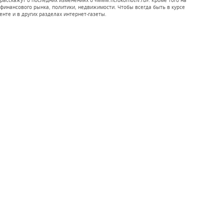
расскажут о последних изменениях о «www.hclokomotiv.ru». Кроме того на
инансового рынка, политики, недвижимости. Чтобы всегда быть в курсе
енте и в других разделах интернет-газеты.