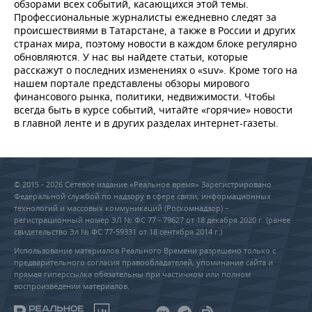
обзорами всех событий, касающихся этой темы.
Профессиональные журналисты ежедневно следят за
происшествиями в Татарстане, а также в России и других
странах мира, поэтому новости в каждом блоке регулярно
обновляются. У нас вы найдете статьи, которые
расскажут о последних изменениях о «suv». Кроме того на
нашем портале представлены обзоры мирового
финансового рынка, политики, недвижимости. Чтобы
всегда быть в курсе событий, читайте «горячие» новости
в главной ленте и в других разделах интернет-газеты.
© 2015 - 2026 Сетевое издание «Реальное время» Зарегистрировано
Федеральной службой по надзору в сфере связи, информационных
технологий и массовых коммуникаций (Роскомнадзор) –
регистрационный номер ЭЛ № ФС 77 - 79627 от 18 декабря 2020 г. (ранее
свидетельство Эл № ФС 77-59331 от 18 сентября 2014 г.)
Использование материалов Реального Времени разрешено только с
предварительного согласия правообладателей, упоминание сайта и
прямая гиперссылка обязательны при частичном или полном
воспроизведении материалов.
18+