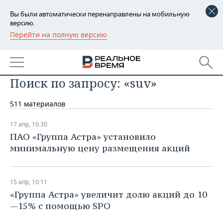
Вы были автоматически перенаправлены на мобильную
версию.
Перейти на полную версию
РЕГИОНЫ
БАШКОРТОСТАН
НОВОСТИ
Поиск по запросу: «suv»
ТАТАРСТАН
АНАЛИТИКА
511 материалов
УДМУРТИЯ
НОВОСТИ АНАЛИТИКИ
ЭКОНОМИКА
17 апр, 10:30
ДЕКЛАРАЦИИ О ДОХОДАХ
НОВОСТИ ЭКОНОМИКИ
ПРОМЫШЛЕННОСТЬ
ПАО «Группа Астра» установило
минимальную цену размещения акций
КОРОЛИ ГОСЗАКАЗА ПФО
ФИНАНСЫ
НОВОСТИ
НЕДВИЖИМОСТЬ
ПРОМЫШЛЕННОСТИ
ВУЗЫ ТАТАРСТАНА
БАНКИ
НОВОСТИ НЕДВИЖИМОСТИ
АВТО
АГРОПРОМ
15 апр, 10:11
«Группа Астра» увеличит долю акций до 10
КОМУ ПРИНАДЛЕЖАТ
БЮДЖЕТ
НОВОСТИ АВТО
БИЗНЕС
ТОРГОВЫЕ ЦЕНТРЫ
МАШИНОСТРОЕНИЕ
—15% с помощью SPO
ТАТАРСТАНА
ИНВЕСТИЦИИ
НОВОСТИ БИЗНЕСА
ТЕХНОЛОГИИ