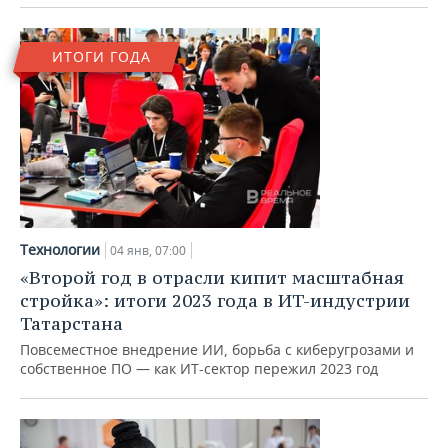
ВОДНЫЕ ВИДЫ СПОРТА
ОБРАЗОВАНИЕ
ХОККЕЙ С МЯЧОМ
ПРОИСШЕСТВИЯ
ИТОГИ ГОДА
Технологии
04 янв, 07:00
«Второй год в отрасли кипит масштабная
стройка»: итоги 2023 года в ИT-индустрии
Татарстана
Повсеместное внедрение ИИ, борьба с киберугрозами и
собственное ПО — как ИТ-сектор пережил 2023 год