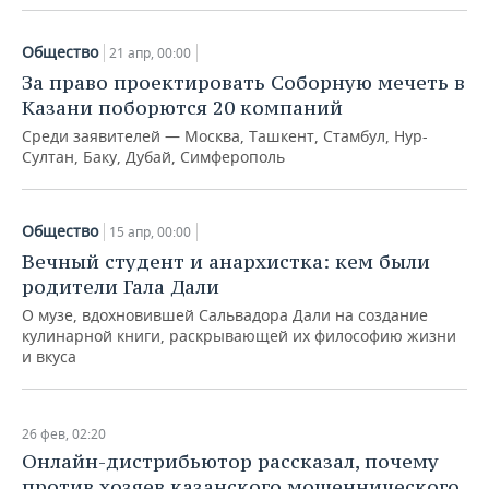
ВОДНЫЕ ВИДЫ СПОРТА
ОБРАЗОВАНИЕ
Общество
ХОККЕЙ С МЯЧОМ
ПРОИСШЕСТВИЯ
21 апр, 00:00
За право проектировать Соборную мечеть в
Казани поборются 20 компаний
Среди заявителей — Москва, Ташкент, Стамбул, Нур-
Султан, Баку, Дубай, Симферополь
Общество
15 апр, 00:00
Вечный студент и анархистка: кем были
родители Гала Дали
О музе, вдохновившей Сальвадора Дали на создание
кулинарной книги, раскрывающей их философию жизни
и вкуса
26 фев, 02:20
Онлайн-дистрибьютор рассказал, почему
против хозяев казанского мошеннического