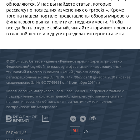
обновляются. У нас вы найдете статьи, которые
расскажут о последних изменениях о «proekti». Кроме
того на нашем портале представлены обзоры мирового
финансового рынка, политики, недвижимости. Чтобы
всегда быть в курсе событий, читайте «горячие» новости
в главной ленте и в других разделах интернет-газеты.
© 2015 - 2026 Сетевое издание «Реальное время» Зарегистрировано
Федеральной службой по надзору в сфере связи, информационных
технологий и массовых коммуникаций (Роскомнадзор) –
регистрационный номер ЭЛ № ФС 77 - 79627 от 18 декабря 2020 г. (ранее
свидетельство Эл № ФС 77-59331 от 18 сентября 2014 г.)
Использование материалов Реального Времени разрешено только с
предварительного согласия правообладателей, упоминание сайта и
прямая гиперссылка обязательны при частичном или полном
воспроизведении материалов.
18+
RU
EN
РЕДАКЦИЯ