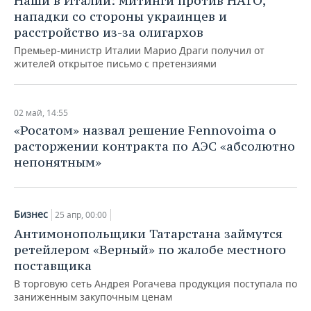
Наши в Италии: митинги против НАТО,
НЕФТЕХИМИЯ
нападки со стороны украинцев и
РОЗНИЧНАЯ ТОРГОВЛЯ
НОВОСТИ ТЕХНОЛОГИЙ
МЕРОПРИЯТИЯ
расстройство из-за олигархов
НЕФТЬ
Премьер-министр Италии Марио Драги получил от
ТРАНСПОРТ
IT
НОВОСТИ МЕРОПРИЯТИЙ
СПОРТ
жителей открытое письмо с претензиями
ОПК
УСЛУГИ
МЕДИА
ВЫЕЗДНАЯ РЕДАКЦИЯ
НОВОСТИ СПОРТА
ОБЩЕСТВО
ЭНЕРГЕТИКА
02 май, 14:55
ТЕЛЕКОММУНИКАЦИИ
БИЗНЕС-БРАНЧИ
ФУТБОЛ
НОВОСТИ ОБЩЕСТВА
ФОТОГАЛЕРЕЯ
«Росатом» назвал решение Fennovoima о
расторжении контракта по АЭС «абсолютно
ONLINE-КОНФЕРЕНЦИИ
ХОККЕЙ
ВЛАСТЬ
СЮЖЕТЫ
непонятным»
ОТКРЫТАЯ ЛЕКЦИЯ
БАСКЕТБОЛ
ИНФРАСТРУКТУРА
СПРАВОЧНИК
Бизнес
25 апр, 00:00
ВОЛЕЙБОЛ
ИСТОРИЯ
СПИСОК ПЕРСОН
ПОЛНАЯ ВЕРСИЯ
Антимонопольщики Татарстана займутся
ретейлером «Верный» по жалобе местного
КИБЕРСПОРТ
КУЛЬТУРА
СПИСОК КОМПАНИЙ
поставщика
ФИГУРНОЕ КАТАНИЕ
МЕДИЦИНА
В торговую сеть Андрея Рогачева продукция поступала по
заниженным закупочным ценам