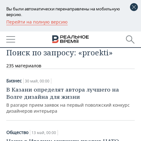
Вы были автоматически перенаправлены на мобильную
версию.
Перейти на полную версию
РЕГИОНЫ
БАШКОРТОСТАН
НОВОСТИ
Поиск по запросу: «proekti»
ТАТАРСТАН
АНАЛИТИКА
235 материалов
УДМУРТИЯ
НОВОСТИ АНАЛИТИКИ
ЭКОНОМИКА
ДЕКЛАРАЦИИ О ДОХОДАХ
НОВОСТИ ЭКОНОМИКИ
ПРОМЫШЛЕННОСТЬ
Бизнес
30 май, 00:00
В Казани определят автора лучшего на
КОРОЛИ ГОСЗАКАЗА ПФО
ФИНАНСЫ
НОВОСТИ
НЕДВИЖИМОСТЬ
Волге дизайна для жизни
ПРОМЫШЛЕННОСТИ
В разгаре прием заявок на первый поволжский конкурс
ВУЗЫ ТАТАРСТАНА
БАНКИ
НОВОСТИ НЕДВИЖИМОСТИ
АВТО
дизайнеров интерьера
АГРОПРОМ
КОМУ ПРИНАДЛЕЖАТ
БЮДЖЕТ
НОВОСТИ АВТО
БИЗНЕС
ТОРГОВЫЕ ЦЕНТРЫ
МАШИНОСТРОЕНИЕ
Общество
ТАТАРСТАНА
13 май, 00:00
ИНВЕСТИЦИИ
НОВОСТИ БИЗНЕСА
ТЕХНОЛОГИИ