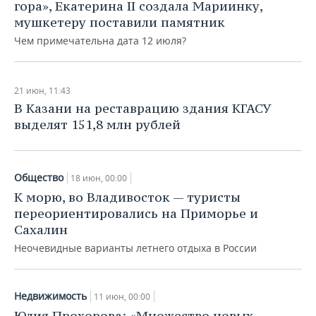
НЕФТЕХИМИЯ
гора», Екатерина II создала Мариинку,
мушкетеру поставили памятник
РОЗНИЧНАЯ ТОРГОВЛЯ
НОВОСТИ ТЕХНОЛОГИЙ
МЕРОПРИЯТИЯ
НЕФТЬ
Чем примечательна дата 12 июля?
ТРАНСПОРТ
IT
НОВОСТИ МЕРОПРИЯТИЙ
СПОРТ
ОПК
УСЛУГИ
МЕДИА
ВЫЕЗДНАЯ РЕДАКЦИЯ
НОВОСТИ СПОРТА
ОБЩЕСТВО
21 июн, 11:43
ЭНЕРГЕТИКА
В Казани на реставрацию здания КГАСУ
выделят 151,8 млн рублей
ТЕЛЕКОММУНИКАЦИИ
БИЗНЕС-БРАНЧИ
ФУТБОЛ
НОВОСТИ ОБЩЕСТВА
ФОТОГАЛЕРЕЯ
ONLINE-КОНФЕРЕНЦИИ
ХОККЕЙ
ВЛАСТЬ
СЮЖЕТЫ
Общество
18 июн, 00:00
ОТКРЫТАЯ ЛЕКЦИЯ
БАСКЕТБОЛ
ИНФРАСТРУКТУРА
СПРАВОЧНИК
К морю, во Владивосток — туристы
переориентировались на Приморье и
ВОЛЕЙБОЛ
ИСТОРИЯ
СПИСОК ПЕРСОН
ПОЛНАЯ ВЕРСИЯ
Сахалин
Неочевидные варианты летнего отдыха в России
КИБЕРСПОРТ
КУЛЬТУРА
СПИСОК КОМПАНИЙ
ФИГУРНОЕ КАТАНИЕ
МЕДИЦИНА
Недвижимость
11 июн, 00:00
Юлия Прохорова: «Множество новых