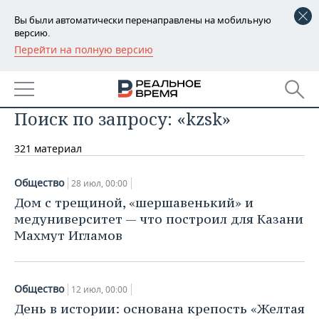
Вы были автоматически перенаправлены на мобильную
версию.
Перейти на полную версию
РЕГИОНЫ
БАШКОРТОСТАН
НОВОСТИ
Поиск по запросу: «kzsk»
ТАТАРСТАН
АНАЛИТИКА
321 материал
УДМУРТИЯ
НОВОСТИ АНАЛИТИКИ
ЭКОНОМИКА
ДЕКЛАРАЦИИ О ДОХОДАХ
НОВОСТИ ЭКОНОМИКИ
ПРОМЫШЛЕННОСТЬ
Общество
28 июл, 00:00
Дом с трещиной, «шершавенький» и
КОРОЛИ ГОСЗАКАЗА ПФО
ФИНАНСЫ
НОВОСТИ
НЕДВИЖИМОСТЬ
медуниверситет — что построил для Казани
ПРОМЫШЛЕННОСТИ
Махмут Игламов
ВУЗЫ ТАТАРСТАНА
БАНКИ
НОВОСТИ НЕДВИЖИМОСТИ
АВТО
АГРОПРОМ
КОМУ ПРИНАДЛЕЖАТ
БЮДЖЕТ
НОВОСТИ АВТО
БИЗНЕС
Общество
ТОРГОВЫЕ ЦЕНТРЫ
МАШИНОСТРОЕНИЕ
12 июл, 00:00
ТАТАРСТАНА
День в истории: основана крепость «Желтая
ИНВЕСТИЦИИ
НОВОСТИ БИЗНЕСА
ТЕХНОЛОГИИ