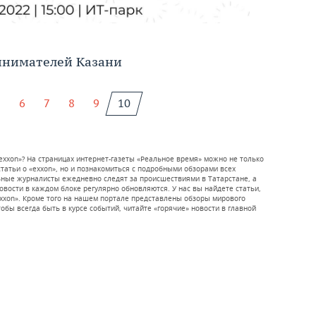
инимателей Казани
5
6
7
8
9
10
exxon»? На страницах интернет-газеты «Реальное время» можно не только
атьи о «exxon», но и познакомиться с подробными обзорами всех
ьные журналисты ежедневно следят за происшествиями в Татарстане, а
новости в каждом блоке регулярно обновляются. У нас вы найдете статьи,
exxon». Кроме того на нашем портале представлены обзоры мирового
обы всегда быть в курсе событий, читайте «горячие» новости в главной