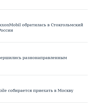
xonMobil обратилась в Стокгольмский
России
вершились разнонаправленным
bile собирается приехать в Москву