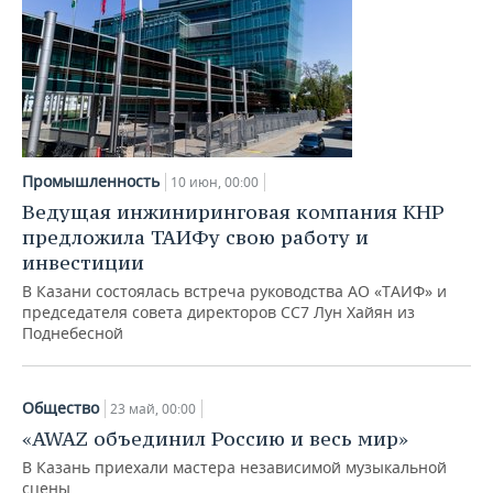
НЕФТЕХИМИЯ
РОЗНИЧНАЯ ТОРГОВЛЯ
НОВОСТИ ТЕХНОЛОГИЙ
МЕРОПРИЯТИЯ
НЕФТЬ
ТРАНСПОРТ
IT
НОВОСТИ МЕРОПРИЯТИЙ
СПОРТ
ОПК
УСЛУГИ
МЕДИА
ВЫЕЗДНАЯ РЕДАКЦИЯ
НОВОСТИ СПОРТА
ОБЩЕСТВО
ЭНЕРГЕТИКА
Промышленность
10 июн, 00:00
ТЕЛЕКОММУНИКАЦИИ
БИЗНЕС-БРАНЧИ
ФУТБОЛ
НОВОСТИ ОБЩЕСТВА
ФОТОГАЛЕРЕЯ
Ведущая инжиниринговая компания КНР
предложила ТАИФу свою работу и
ONLINE-КОНФЕРЕНЦИИ
ХОККЕЙ
ВЛАСТЬ
СЮЖЕТЫ
инвестиции
В Казани состоялась встреча руководства АО «ТАИФ» и
ОТКРЫТАЯ ЛЕКЦИЯ
БАСКЕТБОЛ
ИНФРАСТРУКТУРА
СПРАВОЧНИК
председателя совета директоров СС7 Лун Хайян из
Поднебесной
ВОЛЕЙБОЛ
ИСТОРИЯ
СПИСОК ПЕРСОН
ПОЛНАЯ ВЕРСИЯ
КИБЕРСПОРТ
КУЛЬТУРА
СПИСОК КОМПАНИЙ
Общество
23 май, 00:00
«AWAZ объединил Россию и весь мир»
ФИГУРНОЕ КАТАНИЕ
МЕДИЦИНА
В Казань приехали мастера независимой музыкальной
сцены