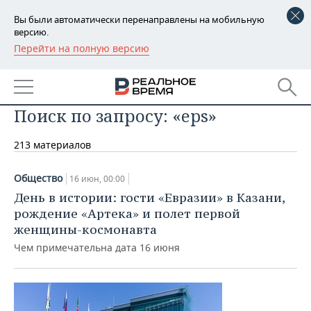
Вы были автоматически перенаправлены на мобильную
версию.
Перейти на полную версию
РЕГИОНЫ
БАШКОРТОСТАН
НОВОСТИ
Поиск по запросу: «eps»
ТАТАРСТАН
АНАЛИТИКА
213 материалов
УДМУРТИЯ
НОВОСТИ АНАЛИТИКИ
ЭКОНОМИКА
ДЕКЛАРАЦИИ О ДОХОДАХ
НОВОСТИ ЭКОНОМИКИ
ПРОМЫШЛЕННОСТЬ
Общество
16 июн, 00:00
День в истории: гости «Евразии» в Казани,
КОРОЛИ ГОСЗАКАЗА ПФО
ФИНАНСЫ
НОВОСТИ
НЕДВИЖИМОСТЬ
рождение «Артека» и полет первой
ПРОМЫШЛЕННОСТИ
женщины-космонавта
ВУЗЫ ТАТАРСТАНА
БАНКИ
НОВОСТИ НЕДВИЖИМОСТИ
АВТО
Чем примечательна дата 16 июня
АГРОПРОМ
КОМУ ПРИНАДЛЕЖАТ
БЮДЖЕТ
НОВОСТИ АВТО
БИЗНЕС
ТОРГОВЫЕ ЦЕНТРЫ
МАШИНОСТРОЕНИЕ
ТАТАРСТАНА
ИНВЕСТИЦИИ
НОВОСТИ БИЗНЕСА
ТЕХНОЛОГИИ