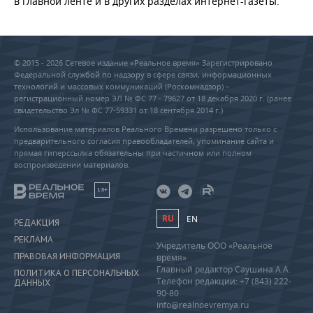
в главной ленте и в других разделах интернет-газеты.
© 2015 - 2026 Сетевое издание «Реальное время» Зарегистрировано
Федеральной службой по надзору в сфере связи, информационных
технологий и массовых коммуникаций (Роскомнадзор) –
регистрационный номер ЭЛ № ФС 77 - 79627 от 18 декабря 2020 г. (ранее
свидетельство Эл № ФС 77-59331 от 18 сентября 2014 г.)
Использование материалов Реального Времени разрешено только с
предварительного согласия правообладателей, упоминание сайта и
прямая гиперссылка обязательны при частичном или полном
воспроизведении материалов.
18+
RU
EN
РЕДАКЦИЯ
РЕКЛАМА
Учредитель ООО «Реальное
ПРАВОВАЯ ИНФОРМАЦИЯ
время»
Главный редактор Саушина А.А.
ПОЛИТИКА О ПЕРСОНАЛЬНЫХ
Телефон редакции: +7 (843) 222-
ДАННЫХ
90-80
info@realnoevremya.ru