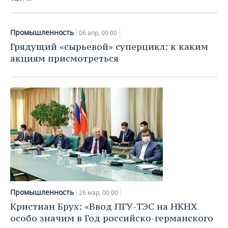
ВОДНЫЕ ВИДЫ СПОРТА
ОБРАЗОВАНИЕ
ХОККЕЙ С МЯЧОМ
ПРОИСШЕСТВИЯ
Промышленность
06 апр, 00:00
Грядущий «сырьевой» суперцикл: к каким
акциям присмотреться
Промышленность
26 мар, 00:00
Кристиан Брух: «Ввод ПГУ-ТЭС на НКНХ
особо значим в Год российско-германского