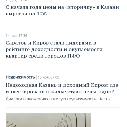
НЕФТЕХИМИЯ
С начала года цены на «вторичку» в Казани
РОЗНИЧНАЯ ТОРГОВЛЯ
НОВОСТИ ТЕХНОЛОГИЙ
МЕРОПРИЯТИЯ
выросли на 10%
НЕФТЬ
ТРАНСПОРТ
IT
НОВОСТИ МЕРОПРИЯТИЙ
СПОРТ
ОПК
14 ноя, 17:36
УСЛУГИ
МЕДИА
ВЫЕЗДНАЯ РЕДАКЦИЯ
НОВОСТИ СПОРТА
ОБЩЕСТВО
ЭНЕРГЕТИКА
Саратов и Киров стали лидерами в
рейтинге доходности и окупаемости
ТЕЛЕКОММУНИКАЦИИ
БИЗНЕС-БРАНЧИ
ФУТБОЛ
НОВОСТИ ОБЩЕСТВА
ФОТОГАЛЕРЕЯ
квартир среди городов ПФО
ONLINE-КОНФЕРЕНЦИИ
ХОККЕЙ
ВЛАСТЬ
СЮЖЕТЫ
ОТКРЫТАЯ ЛЕКЦИЯ
БАСКЕТБОЛ
ИНФРАСТРУКТУРА
СПРАВОЧНИК
Недвижимость
13 ноя, 07:00
Недоходная Казань и доходный Киров: где
ВОЛЕЙБОЛ
ИСТОРИЯ
СПИСОК ПЕРСОН
ПОЛНАЯ ВЕРСИЯ
инвестировать в жилье стало невыгодно?
Диалоги о вложениях в жилую недвижимость. Часть 1
КИБЕРСПОРТ
КУЛЬТУРА
СПИСОК КОМПАНИЙ
ФИГУРНОЕ КАТАНИЕ
МЕДИЦИНА