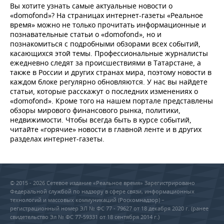
Вы хотите узнать самые актуальные новости о
«domofond»? На страницах интернет-газеты «Реальное
время» можно не только прочитать информационные и
познавательные статьи о «domofond», но и
познакомиться с подробными обзорами всех событий,
касающихся этой темы. Профессиональные журналисты
ежедневно следят за происшествиями в Татарстане, а
также в России и других странах мира, поэтому новости в
каждом блоке регулярно обновляются. У нас вы найдете
статьи, которые расскажут о последних изменениях о
«domofond». Кроме того на нашем портале представлены
обзоры мирового финансового рынка, политики,
недвижимости. Чтобы всегда быть в курсе событий,
читайте «горячие» новости в главной ленте и в других
разделах интернет-газеты.
© 2015 - 2026 Сетевое издание «Реальное время» Зарегистрировано
Федеральной службой по надзору в сфере связи, информационных
технологий и массовых коммуникаций (Роскомнадзор) –
регистрационный номер ЭЛ № ФС 77 - 79627 от 18 декабря 2020 г. (ранее
свидетельство Эл № ФС 77-59331 от 18 сентября 2014 г.)