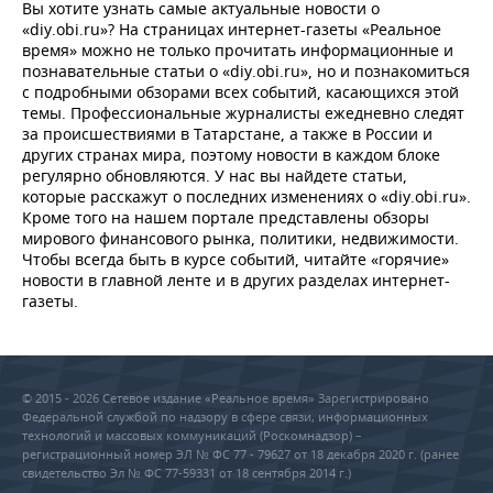
Вы хотите узнать самые актуальные новости о
«diy.obi.ru»? На страницах интернет-газеты «Реальное
время» можно не только прочитать информационные и
познавательные статьи о «diy.obi.ru», но и познакомиться
с подробными обзорами всех событий, касающихся этой
темы. Профессиональные журналисты ежедневно следят
за происшествиями в Татарстане, а также в России и
других странах мира, поэтому новости в каждом блоке
регулярно обновляются. У нас вы найдете статьи,
которые расскажут о последних изменениях о «diy.obi.ru».
Кроме того на нашем портале представлены обзоры
мирового финансового рынка, политики, недвижимости.
Чтобы всегда быть в курсе событий, читайте «горячие»
новости в главной ленте и в других разделах интернет-
газеты.
© 2015 - 2026 Сетевое издание «Реальное время» Зарегистрировано
Федеральной службой по надзору в сфере связи, информационных
технологий и массовых коммуникаций (Роскомнадзор) –
регистрационный номер ЭЛ № ФС 77 - 79627 от 18 декабря 2020 г. (ранее
свидетельство Эл № ФС 77-59331 от 18 сентября 2014 г.)