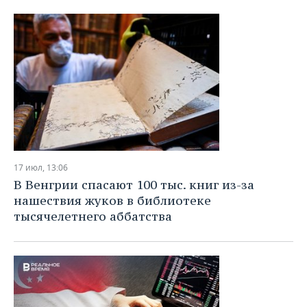
ВОДНЫЕ ВИДЫ СПОРТА
ОБРАЗОВАНИЕ
ХОККЕЙ С МЯЧОМ
ПРОИСШЕСТВИЯ
17 июл, 13:06
В Венгрии спасают 100 тыс. книг из-за
нашествия жуков в библиотеке
тысячелетнего аббатства