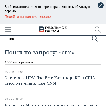
Вы были автоматически перенаправлены на мобильную
версию.
Перейти на полную версию
РЕГИОНЫ
БАШКОРТОСТАН
НОВОСТИ
ТАТАРСТАН
АНАЛИТИКА
УДМУРТИЯ
НОВОСТИ АНАЛИТИКИ
ЭКОНОМИКА
Поиск по запросу: «cnn»
ДЕКЛАРАЦИИ О ДОХОДАХ
НОВОСТИ ЭКОНОМИКИ
ПРОМЫШЛЕННОСТЬ
1000 материалов
КОРОЛИ ГОСЗАКАЗА ПФО
ФИНАНСЫ
НОВОСТИ
НЕДВИЖИМОСТЬ
30 июл, 13:58
ПРОМЫШЛЕННОСТИ
Экс-глава ЦРУ Джеймс Клэппер: RT в США
ВУЗЫ ТАТАРСТАНА
БАНКИ
НОВОСТИ НЕДВИЖИМОСТИ
АВТО
смотрят чаще, чем CNN
АГРОПРОМ
КОМУ ПРИНАДЛЕЖАТ
БЮДЖЕТ
НОВОСТИ АВТО
БИЗНЕС
ТОРГОВЫЕ ЦЕНТРЫ
МАШИНОСТРОЕНИЕ
29 июл, 08:46
ТАТАРСТАНА
ИНВЕСТИЦИИ
НОВОСТИ БИЗНЕСА
ТЕХНОЛОГИИ
В центре Манхэттена произошла стрельба: