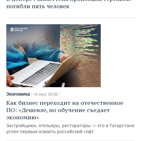
НЕФТЕХИМИЯ
погибли пять человек
РОЗНИЧНАЯ ТОРГОВЛЯ
НОВОСТИ ТЕХНОЛОГИЙ
МЕРОПРИЯТИЯ
НЕФТЬ
ТРАНСПОРТ
IT
НОВОСТИ МЕРОПРИЯТИЙ
СПОРТ
ОПК
УСЛУГИ
МЕДИА
ВЫЕЗДНАЯ РЕДАКЦИЯ
НОВОСТИ СПОРТА
ОБЩЕСТВО
ЭНЕРГЕТИКА
ТЕЛЕКОММУНИКАЦИИ
БИЗНЕС-БРАНЧИ
ФУТБОЛ
НОВОСТИ ОБЩЕСТВА
ФОТОГАЛЕРЕЯ
ONLINE-КОНФЕРЕНЦИИ
ХОККЕЙ
ВЛАСТЬ
СЮЖЕТЫ
ОТКРЫТАЯ ЛЕКЦИЯ
БАСКЕТБОЛ
ИНФРАСТРУКТУРА
СПРАВОЧНИК
Экономика
18 июл, 00:00
ВОЛЕЙБОЛ
ИСТОРИЯ
СПИСОК ПЕРСОН
ПОЛНАЯ ВЕРСИЯ
Как бизнес переходит на отечественное
ПО: «Дешевле, но обучение съедает
КИБЕРСПОРТ
КУЛЬТУРА
СПИСОК КОМПАНИЙ
экономию»
Застройщики, отельеры, рестораторы — кто в Татарстане
ФИГУРНОЕ КАТАНИЕ
МЕДИЦИНА
успел первым освоить российский софт