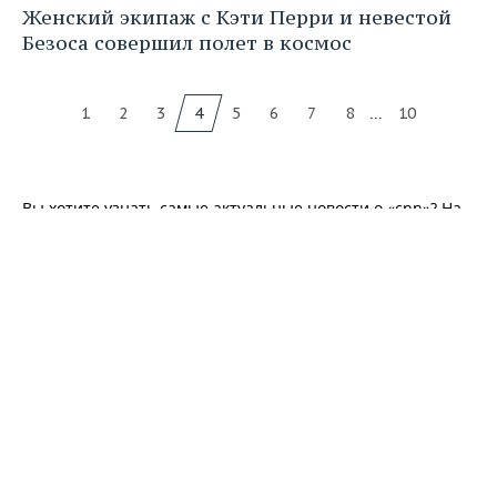
Женский экипаж с Кэти Перри и невестой
Безоса совершил полет в космос
...
1
2
3
4
5
6
7
8
10
Вы хотите узнать самые актуальные новости о «cnn»? На
страницах интернет-газеты «Реальное время» можно не
только прочитать информационные и познавательные
статьи о «cnn», но и познакомиться с подробными
обзорами всех событий, касающихся этой темы.
Профессиональные журналисты ежедневно следят за
происшествиями в Татарстане, а также в России и других
странах мира, поэтому новости в каждом блоке регулярно
обновляются. У нас вы найдете статьи, которые
расскажут о последних изменениях о «cnn». Кроме того
на нашем портале представлены обзоры мирового
финансового рынка, политики, недвижимости. Чтобы
всегда быть в курсе событий, читайте «горячие» новости
в главной ленте и в других разделах интернет-газеты.